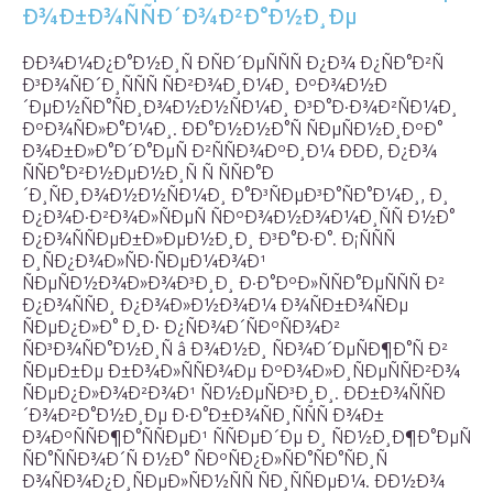
Ð¾Ð±Ð¾ÑÑÐ´Ð¾Ð²Ð°Ð½Ð¸Ðµ
ÐÐ¾Ð¼Ð¿Ð°Ð½Ð¸Ñ ÐÑÐ´ÐµÑÑÑ Ð¿Ð¾ Ð¿ÑÐ°Ð²Ñ
Ð³Ð¾ÑÐ´Ð¸ÑÑÑ ÑÐ²Ð¾Ð¸Ð¼Ð¸ ÐºÐ¾Ð½Ð
´ÐµÐ½ÑÐ°ÑÐ¸Ð¾Ð½Ð½ÑÐ¼Ð¸ Ð³Ð°Ð·Ð¾Ð²ÑÐ¼Ð¸
ÐºÐ¾ÑÐ»Ð°Ð¼Ð¸. ÐÐ°Ð½Ð½Ð°Ñ ÑÐµÑÐ½Ð¸ÐºÐ°
Ð¾Ð±Ð»Ð°Ð´Ð°ÐµÑ Ð²ÑÑÐ¾ÐºÐ¸Ð¼ ÐÐÐ, Ð¿Ð¾
ÑÑÐ°Ð²Ð½ÐµÐ½Ð¸Ñ Ñ ÑÑÐ°Ð
´Ð¸ÑÐ¸Ð¾Ð½Ð½ÑÐ¼Ð¸ Ð°Ð³ÑÐµÐ³Ð°ÑÐ°Ð¼Ð¸, Ð¸
Ð¿Ð¾Ð·Ð²Ð¾Ð»ÑÐµÑ ÑÐºÐ¾Ð½Ð¾Ð¼Ð¸ÑÑ Ð½Ð°
Ð¿Ð¾ÑÑÐµÐ±Ð»ÐµÐ½Ð¸Ð¸ Ð³Ð°Ð·Ð°. Ð¡ÑÑÑ
Ð¸ÑÐ¿Ð¾Ð»ÑÐ·ÑÐµÐ¼Ð¾Ð¹
ÑÐµÑÐ½Ð¾Ð»Ð¾Ð³Ð¸Ð¸ Ð·Ð°ÐºÐ»ÑÑÐ°ÐµÑÑÑ Ð²
Ð¿Ð¾ÑÑÐ¸ Ð¿Ð¾Ð»Ð½Ð¾Ð¼ Ð¾ÑÐ±Ð¾ÑÐµ
ÑÐµÐ¿Ð»Ð° Ð¸Ð· Ð¿ÑÐ¾Ð´ÑÐºÑÐ¾Ð²
ÑÐ³Ð¾ÑÐ°Ð½Ð¸Ñ â Ð¾Ð½Ð¸ ÑÐ¾Ð´ÐµÑÐ¶Ð°Ñ Ð²
ÑÐµÐ±Ðµ Ð±Ð¾Ð»ÑÑÐ¾Ðµ ÐºÐ¾Ð»Ð¸ÑÐµÑÑÐ²Ð¾
ÑÐµÐ¿Ð»Ð¾Ð²Ð¾Ð¹ ÑÐ½ÐµÑÐ³Ð¸Ð¸. ÐÐ±Ð¾ÑÑÐ
´Ð¾Ð²Ð°Ð½Ð¸Ðµ Ð·Ð°Ð±Ð¾ÑÐ¸ÑÑÑ Ð¾Ð±
Ð¾ÐºÑÑÐ¶Ð°ÑÑÐµÐ¹ ÑÑÐµÐ´Ðµ Ð¸ ÑÐ½Ð¸Ð¶Ð°ÐµÑ
ÑÐ°ÑÑÐ¾Ð´Ñ Ð½Ð° ÑÐºÑÐ¿Ð»ÑÐ°ÑÐ°ÑÐ¸Ñ
Ð¾ÑÐ¾Ð¿Ð¸ÑÐµÐ»ÑÐ½ÑÑ ÑÐ¸ÑÑÐµÐ¼. ÐÐ½Ð¾