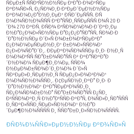
ÑÐµÐ±Ñ ÑÑÐ³ÑÐ½Ð½ÑÐµ Ð³Ð°Ð·Ð¾Ð²ÑÐµ
ÐºÐ¾ÑÐ»Ñ, Ð¿ÑÐ¾Ð¸Ð·Ð²ÐµÐ´ÐµÐ½Ð½ÑÐµ
ÐºÐ¾Ð¼Ð¿Ð°Ð½Ð¸ÐµÐ¹ ÐÑÐ´ÐµÑÑÑ. ÐÑ
Ð¼Ð¾ÑÐ½Ð¾ÑÑÑ Ð²Ð°ÑÑÐ¸ÑÑÐµÑÑÑ Ð¾Ñ 20 Ð
´Ð¾ 270 ÐºÐÑ. Ð­ÑÐ¾ Ð³ÑÐ¾Ð¼Ð¾Ð·Ð´ÐºÐ¸Ðµ
Ð½Ð°Ð¿Ð¾Ð»ÑÐ½ÑÐµ Ð°Ð¿Ð¿Ð°ÑÐ°ÑÑ, ÑÐ¾Ð·Ð
´Ð°Ð½Ð½ÑÐµ Ð´Ð»Ñ Ð¾Ð±Ð¾Ð³ÑÐµÐ²Ð°
Ð¿Ð¾Ð¼ÐµÑÐµÐ½Ð¸Ð¹ Ð±Ð¾Ð»ÑÑÐ¾Ð¹
Ð¿Ð»Ð¾ÑÐ°Ð´Ð¸. ÐÐµÐºÐ¾ÑÐ¾ÑÑÐµ Ð¸Ð· Ð½Ð¸Ñ
Ð¼Ð¾Ð³ÑÑ ÑÐ°Ð±Ð¾ÑÐ°ÑÑ Ð² ÐºÐ°ÑÐºÐ°Ð
´Ð½Ð¾Ð¼ ÑÐµÐ¶Ð¸Ð¼Ðµ, ÑÑÐ¾
Ð½ÐµÐ¾Ð±ÑÐ¾Ð´Ð¸Ð¼Ð¾ Ð´Ð»Ñ
ÑÐ²ÐµÐ»Ð¸ÑÐµÐ½Ð¸Ñ ÑÐµÐ¿Ð»Ð¾Ð²Ð¾Ð¹
Ð¼Ð¾ÑÐ½Ð¾ÑÑÐ¸. Ð¢ÐµÑÐ½Ð¸ÐºÐ° Ð¸Ð· Ð
´Ð°Ð½Ð½Ð¾Ð¹ ÐºÐ°ÑÐµÐ³Ð¾ÑÐ¸Ð¸
ÑÐ¿Ð¾ÑÐ¾Ð±Ð½Ð° ÑÐ°Ð±Ð¾ÑÐ°ÑÑ Ð¿ÑÐ¸
Ð²ÑÑÐ¾ÐºÐ¸Ñ Ð½Ð°Ð³ÑÑÐ·ÐºÐ°Ñ, Ð¾ÑÐ»Ð¸ÑÐ°ÑÑÑ
Ð¸ÑÐºÐ»ÑÑÐ¸ÑÐµÐ»ÑÐ½Ð¾Ð¹ Ð½Ð°Ð
´ÐµÐ¶Ð½Ð¾ÑÑÑÑ Ð¸ ÑÑÐ°Ð±Ð¸Ð»ÑÐ½Ð¾ÑÑÑÑ.
ÐÑÐ¾Ð¼ÑÑÐ»ÐµÐ½Ð½ÑÐµ ÐºÐ¾ÑÐ»Ñ