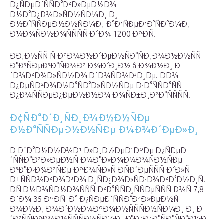
Ð¿ÑÐµÐ´ÑÑÐ°Ð²Ð»ÐµÐ½Ð¾
Ð½Ð°Ð¿Ð¾Ð»ÑÐ½ÑÐ¼Ð¸ Ð¸
Ð½Ð°ÑÑÐµÐ½Ð½ÑÐ¼Ð¸ Ð°Ð³ÑÐµÐ³Ð°ÑÐ°Ð¼Ð¸
Ð¼Ð¾ÑÐ½Ð¾ÑÑÑÑ Ð´Ð¾ 1200 ÐºÐÑ.
ÐÐ¸Ð½ÑÑ Ñ ÐºÐ¾Ð½Ð´ÐµÐ½ÑÐ°ÑÐ¸Ð¾Ð½Ð½ÑÑ
Ð°Ð³ÑÐµÐ³Ð°ÑÐ¾Ð² Ð¾Ð´Ð¸Ð½ â Ð¾Ð½Ð¸ Ð
´Ð¾Ð²Ð¾Ð»ÑÐ½Ð¾ Ð´Ð¾ÑÐ¾Ð³Ð¸Ðµ. ÐÐ¾
Ð¿ÐµÑÐ²Ð¾Ð½Ð°ÑÐ°Ð»ÑÐ½ÑÐµ Ð·Ð°ÑÑÐ°ÑÑ
Ð¿Ð¾ÑÑÐµÐ¿ÐµÐ½Ð½Ð¾ Ð¾ÑÐ±Ð¸Ð²Ð°ÑÑÑÑ.
Ð¢ÑÐ°Ð´Ð¸ÑÐ¸Ð¾Ð½Ð½ÑÐµ
Ð½Ð°ÑÑÐµÐ½Ð½ÑÐµ Ð¼Ð¾Ð´ÐµÐ»Ð¸
Ð Ð´Ð°Ð½Ð½Ð¾Ð¹ Ð»Ð¸Ð½ÐµÐ¹ÐºÐµ Ð¿ÑÐµÐ
´ÑÑÐ°Ð²Ð»ÐµÐ½Ñ Ð¼Ð°Ð»Ð¾Ð¼Ð¾ÑÐ½ÑÐµ
Ð³Ð°Ð·Ð¾Ð²ÑÐµ ÐºÐ¾ÑÐ»Ñ ÐÑÐ´ÐµÑÑÑ Ð´Ð»Ñ
Ð±ÑÑÐ¾Ð²Ð¾Ð³Ð¾ Ð¸ÑÐ¿Ð¾Ð»ÑÐ·Ð¾Ð²Ð°Ð½Ð¸Ñ.
ÐÑ Ð¼Ð¾ÑÐ½Ð¾ÑÑÑ Ð²Ð°ÑÑÐ¸ÑÑÐµÑÑÑ Ð¾Ñ 7,8
Ð´Ð¾ 35 ÐºÐÑ, Ð° Ð¿ÑÐµÐ´ÑÑÐ°Ð²Ð»ÐµÐ½Ñ
Ð¾Ð½Ð¸ Ð¾Ð´Ð½Ð¾ÐºÐ¾Ð½ÑÑÑÐ½ÑÐ¼Ð¸ Ð¸ Ð
´Ð²ÑÑÐºÐ¾Ð½ÑÑÑÐ½ÑÐ¼Ð¸ Ð°Ð¿Ð¿Ð°ÑÐ°ÑÐ°Ð¼Ð¸