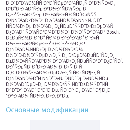
Ð Ð´Ð°Ð½Ð½ÑÑ ÐºÐ°ÑÐµÐ³Ð¾ÑÐ¸Ñ Ð²Ð¾ÑÐ»Ð¸
Ð³Ð°Ð·Ð¾Ð²ÑÐµ Ð²Ð¾Ð´ÑÐ½ÑÐµ Ð¸
Ð¿Ð°ÑÐ¾Ð²ÑÐµ ÐºÐ¾ÑÐ»Ñ ÐÑÐ´ÐµÑÑÑ
Ð²ÑÑÐ¾ÐºÐ¾Ð¹ Ð¼Ð¾ÑÐ½Ð¾ÑÑÑÑ. ÐÐ°
ÑÑÐ½ÐºÐµ Ð¾Ð½Ð¸ Ð¿ÑÐµÐ´ÑÑÐ°Ð²Ð»ÐµÐ½Ñ
Ð¿Ð¾Ð´ ÑÐ¾ÑÐ³Ð¾Ð²Ð¾Ð¹ Ð¼Ð°ÑÐºÐ¾Ð¹ Bosch.
Ð¢ÐµÑÐ½Ð¸ÐºÐ° ÑÐ¾Ð·Ð´Ð°Ð½Ð° Ð´Ð»Ñ
Ð¾Ð±Ð¾Ð³ÑÐµÐ²Ð° Ð·Ð´Ð°Ð½Ð¸Ð¹
Ð¿ÑÐ¾Ð¼ÑÑÐ»ÐµÐ½Ð½Ð¾Ð³Ð¾
Ð½Ð°Ð·Ð½Ð°ÑÐµÐ½Ð¸Ñ Ð¸ Ð³ÐµÐ½ÐµÑÐ°ÑÐ¸Ð¸
Ð±Ð¾Ð»ÑÑÐ¾Ð³Ð¾ ÐºÐ¾Ð»Ð¸ÑÐµÑÑÐ²Ð° Ð¿Ð°ÑÐ°.
ÐÐ°ÑÐµÑÐ¸Ð°Ð»Ð¾Ð¼ Ð´Ð»Ñ Ð¸Ñ
Ð¸Ð·Ð³Ð¾ÑÐ¾Ð²Ð»ÐµÐ½Ð¸Ñ ÑÐ»ÑÐ¶Ð¸Ñ
Ð¿ÑÐ¾ÑÐ½Ð°Ñ ÑÑÐ°Ð»Ñ. ÐÑÐ´ÐµÐ»ÑÐ½ÑÐµ
Ð¼Ð¾Ð´ÐµÐ»Ð¸ Ð¼Ð¾Ð³ÑÑ ÑÐ°Ð±Ð¾ÑÐ°ÑÑ
ÐºÐ°Ðº Ð½Ð° Ð³Ð°Ð·Ðµ, ÑÐ°Ðº Ð¸ Ð½Ð° Ð¶Ð¸Ð
´ÐºÐ¾Ð¼ ÑÐ¾Ð¿Ð»Ð¸Ð²Ðµ.
Основные модификации