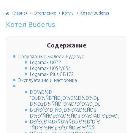
Главная
Отопление
Котлы
Котел Buderus
Котел Buderus
Содержание
Популярные модели Будерус
Logamax U072
Logamax U052/054
Logamax Plus GB172
Эксплуатация и настройка
ÐÐ¾Ð½Ð
´ÐµÐ½ÑÐ°ÑÐ¸Ð¾Ð½Ð½Ð¾Ðµ
Ð¾Ð±Ð¾ÑÑÐ´Ð¾Ð²Ð°Ð½Ð¸Ðµ
Ð¢ÑÐ°Ð´Ð¸ÑÐ¸Ð¾Ð½Ð½ÑÐµ
Ð½Ð°ÑÑÐµÐ½Ð½ÑÐµ Ð¼Ð¾Ð´ÐµÐ»Ð¸
ÐÐ°Ð¿Ð¾Ð»ÑÐ½ÑÐµ Ð½Ð°Ð´Ð
´ÑÐ²Ð½ÑÐµ Ð°Ð³ÑÐµÐ³Ð°ÑÑ