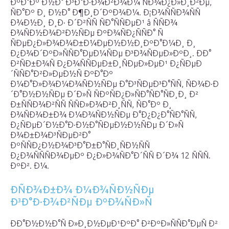
ÐºÐ°Ðº Ð½Ð° Ð³Ð°Ð·Ð¾Ð²Ð¾Ð¼ ÑÐ¾Ð¿Ð»Ð¸Ð²Ðµ,
ÑÐ°Ðº Ð¸ Ð½Ð° Ð¶Ð¸Ð´ÐºÐ¾Ð¼. Ð¡Ð¾ÑÑÐ¾ÑÑ
Ð¾Ð½Ð¸ Ð¸Ð· Ð´Ð²ÑÑ ÑÐ°ÑÑÐµÐ¹ â ÑÑÐ¾
Ð¾ÑÐ½Ð¾Ð²Ð½ÑÐµ ÐºÐ¾ÑÐ¿ÑÑÐ° Ñ
ÑÐµÐ¿Ð»Ð¾Ð¾Ð±Ð¼ÐµÐ½Ð½Ð¸ÐºÐ°Ð¼Ð¸ Ð¸
Ð¿Ð¾Ð´ÐºÐ»ÑÑÐ°ÐµÐ¼ÑÐµ Ð³Ð¾ÑÐµÐ»ÐºÐ¸. ÐÐ°
Ð²ÑÐ±Ð¾Ñ Ð¿Ð¾ÑÑÐµÐ±Ð¸ÑÐµÐ»ÐµÐ¹ Ð¿ÑÐµÐ
´ÑÑÐ°Ð²Ð»ÐµÐ½Ñ ÐºÐ°Ðº
Ð¼Ð°Ð»Ð¾Ð¼Ð¾ÑÐ½ÑÐµ Ð°Ð³ÑÐµÐ³Ð°ÑÑ, ÑÐ¾Ð·Ð
´Ð°Ð½Ð½ÑÐµ Ð´Ð»Ñ ÑÐºÑÐ¿Ð»ÑÐ°ÑÐ°ÑÐ¸Ð¸ Ð²
Ð±ÑÑÐ¾Ð²ÑÑ ÑÑÐ»Ð¾Ð²Ð¸ÑÑ, ÑÐ°Ðº Ð¸
Ð¾ÑÐ¾Ð±Ð¾ Ð¼Ð¾ÑÐ½ÑÐµ Ð°Ð¿Ð¿Ð°ÑÐ°ÑÑ,
Ð¿ÑÐµÐ´Ð½Ð°Ð·Ð½Ð°ÑÐµÐ½Ð½ÑÐµ Ð´Ð»Ñ
Ð¾Ð±Ð¾Ð³ÑÐµÐ²Ð°
ÐºÑÑÐ¿Ð½Ð¾Ð³Ð°Ð±Ð°ÑÐ¸ÑÐ½ÑÑ
Ð¿Ð¾ÑÑÑÐ¾ÐµÐº Ð¿Ð»Ð¾ÑÐ°Ð´ÑÑ Ð´Ð¾ 12 ÑÑÑ.
ÐºÐ². Ð¼.
ÐÑÐ¾Ð±Ð¾ Ð¼Ð¾ÑÐ½ÑÐµ
Ð³Ð°Ð·Ð¾Ð²ÑÐµ ÐºÐ¾ÑÐ»Ñ
ÐÐ°Ð½Ð½Ð°Ñ Ð»Ð¸Ð½ÐµÐ¹ÐºÐ° Ð²ÐºÐ»ÑÑÐ°ÐµÑ Ð²