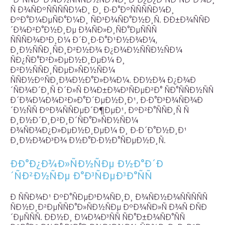
Ñ Ð¾ÑÐºÑÑÑÑÐ¼Ð¸ Ð¸ Ð·Ð°ÐºÑÑÑÑÐ¼Ð¸
ÐºÐ°Ð¼ÐµÑÐ°Ð¼Ð¸ ÑÐ³Ð¾ÑÐ°Ð½Ð¸Ñ. ÐÐ±Ð¾ÑÑÐ
´Ð¾Ð²Ð°Ð½Ð¸Ðµ Ð¾ÑÐ»Ð¸ÑÐ°ÐµÑÑÑ
ÑÑÑÐ¾Ð³Ð¸Ð¼ Ð´Ð¸Ð·Ð°Ð¹Ð½Ð¾Ð¼,
Ð¸Ð½ÑÑÐ¸ÑÐ¸Ð²Ð½Ð¾ Ð¿Ð¾Ð½ÑÑÐ½ÑÐ¼
ÑÐ¿ÑÐ°Ð²Ð»ÐµÐ½Ð¸ÐµÐ¼ Ð¸
Ð²Ð½ÑÑÐ¸ÑÐµÐ»ÑÐ½ÑÐ¼
ÑÑÐ½ÐºÑÐ¸Ð¾Ð½Ð°Ð»Ð¾Ð¼. ÐÐ½Ð¾ Ð¿Ð¾Ð
´ÑÐ¾Ð´Ð¸Ñ Ð´Ð»Ñ Ð¾Ð±Ð¾Ð³ÑÐµÐ²Ð° ÑÐ°ÑÑÐ½ÑÑ
Ð´Ð¾Ð¼Ð¾Ð²Ð»Ð°Ð´ÐµÐ½Ð¸Ð¹, Ð·Ð°Ð³Ð¾ÑÐ¾Ð
´Ð½ÑÑ ÐºÐ¾ÑÑÐµÐ´Ð¶ÐµÐ¹, ÐºÐ²Ð°ÑÑÐ¸Ñ Ñ
Ð¸Ð½Ð´Ð¸Ð²Ð¸Ð´ÑÐ°Ð»ÑÐ½ÑÐ¼
Ð¾ÑÐ¾Ð¿Ð»ÐµÐ½Ð¸ÐµÐ¼ Ð¸ Ð·Ð´Ð°Ð½Ð¸Ð¹
Ð¸Ð½Ð¾Ð³Ð¾ Ð½Ð°Ð·Ð½Ð°ÑÐµÐ½Ð¸Ñ.
ÐÐ°Ð¿Ð¾Ð»ÑÐ½ÑÐµ Ð½Ð°Ð´Ð
´ÑÐ²Ð½ÑÐµ Ð°Ð³ÑÐµÐ³Ð°ÑÑ
Ð ÑÑÐ¾Ð¹ ÐºÐ°ÑÐµÐ³Ð¾ÑÐ¸Ð¸ Ð¾ÑÐ½Ð¾ÑÑÑÑÑ
ÑÐ½Ð¸Ð²ÐµÑÑÐ°Ð»ÑÐ½ÑÐµ ÐºÐ¾ÑÐ»Ñ Ð¾Ñ ÐÑÐ
´ÐµÑÑÑ. ÐÐ½Ð¸ Ð¼Ð¾Ð³ÑÑ ÑÐ°Ð±Ð¾ÑÐ°ÑÑ