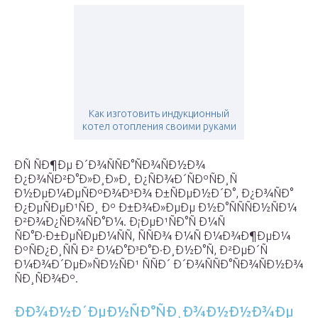
Как изготовить индукционный
котел отопления своими руками
ÐÑ ÑÐ¶Ðµ Ð´Ð¾ÑÑÐ°ÑÐ¾ÑÐ½Ð¾
Ð¿Ð¾ÑÐ²Ð°Ð»Ð¸Ð»Ð¸ Ð¿ÑÐ¾Ð´ÑÐºÑÐ¸Ñ
Ð½ÐµÐ¼ÐµÑÐºÐ¾Ð³Ð¾ Ð±ÑÐµÐ½Ð´Ð°, Ð¿Ð¾ÑÐ°
Ð¿ÐµÑÐµÐ¹ÑÐ¸ Ðº Ð±Ð¾Ð»ÐµÐµ Ð½Ð°ÑÑÑÐ½ÑÐ¼
Ð²Ð¾Ð¿ÑÐ¾ÑÐ°Ð¼. Ð¡ÐµÐ¹ÑÐ°Ñ Ð¼Ñ
ÑÐ°Ð·Ð±ÐµÑÐµÐ¼ÑÑ, ÑÑÐ¾ Ð¼Ñ Ð¼Ð¾Ð¶ÐµÐ¼
ÐºÑÐ¿Ð¸ÑÑ Ð² Ð¼Ð°Ð³Ð°Ð·Ð¸Ð½Ð°Ñ, Ð²ÐµÐ´Ñ
Ð¼Ð¾Ð´ÐµÐ»ÑÐ½ÑÐ¹ ÑÑÐ´ Ð´Ð¾ÑÑÐ°ÑÐ¾ÑÐ½Ð¾
ÑÐ¸ÑÐ¾Ðº.
ÐÐ¾Ð½Ð´ÐµÐ½ÑÐ°ÑÐ¸Ð¾Ð½Ð½Ð¾Ðµ