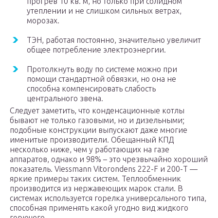
прогрев 10 кв. м, но только при солидном
утеплении и не слишком сильных ветрах,
морозах.
ТЭН, работая постоянно, значительно увеличит
общее потребление электроэнергии.
Протолкнуть воду по системе можно при
помощи стандартной обвязки, но она не
способна компенсировать слабость
центрального звена.
Следует заметить, что конденсационные котлы
бывают не только газовыми, но и дизельными;
подобные конструкции выпускают даже многие
именитые производители. Обещанный КПД
несколько ниже, чем у работающих на газе
аппаратов, однако и 98% – это чрезвычайно хороший
показатель. Viessmann Vitorondens 222-F и 200-T —
яркие примеры таких систем. Теплообменник
производится из нержавеющих марок стали. В
системах используется горелка универсального типа,
способная применять какой угодно вид жидкого
горючего.