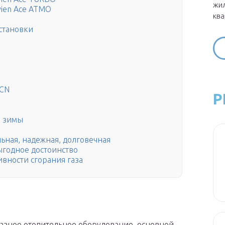
жил
vien Ace ATMO
ква
становки
NCN
Р
й зимы
ьная, надежная, долговечная
ыгодное достоинство
вности сгорания газа
азное отопительное оборудование, основной