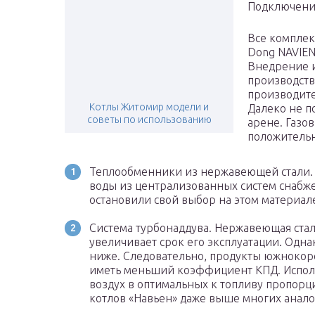
Подключение
Все комплек
Dong NAVIEN
Внедрение и
производств
производите
Котлы Житомир модели и
Далеко не п
советы по использованию
арене. Газо
положительн
Теплообменники из нержавеющей стали. 
воды из централизованных систем снабж
остановили свой выбор на этом материал
Система турбонаддува. Нержавеющая сталь
увеличивает срок его эксплуатации. Одн
ниже. Следовательно, продукты южнокор
иметь меньший коэффициент КПД. Исполь
воздух в оптимальных к топливу пропорци
котлов «Навьен» даже выше многих анал