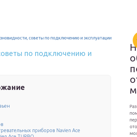
азновидности, советы по подключению и эксплуатации
Н
 советы по подключению и
о
п
о
ржание
м
вьен
Раз
пом
пер
ов
ото
ревательных приборов Navien Ace
мож
vien Ace TURBO