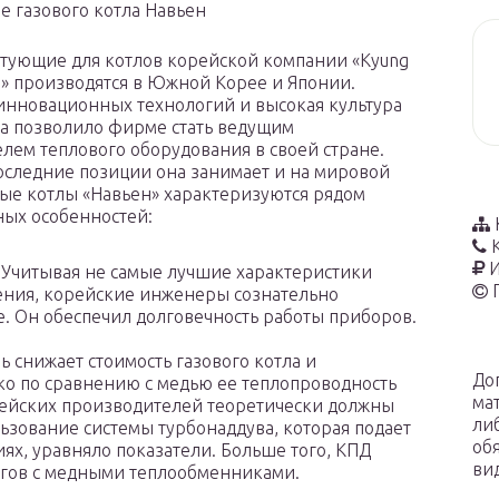
 газового котла Навьен
тующие для котлов корейской компании «Kyung
» производятся в Южной Корее и Японии.
нновационных технологий и высокая культура
а позволило фирме стать ведущим
лем теплового оборудования в своей стране.
оследние позиции она занимает и на мировой
вые котлы «Навьен» характеризуются рядом
ых особенностей:
И
Учитывая не самые лучшие характеристики
ения, корейские инженеры сознательно
е. Он обеспечил долговечность работы приборов.
 снижает стоимость газового котла и
До
ако по сравнению с медью ее теплопроводность
ма
ейских производителей теоретически должны
ли
зование системы турбонаддува, которая подает
об
ях, уравняло показатели. Больше того, КПД
ви
огов с медными теплообменниками.