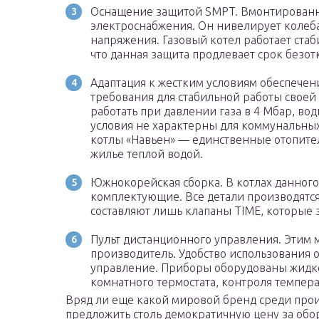
Оснащение защитой SMPT. Вмонтированн
электроснабжения. Он нивелирует колеб
напряжения. Газовый котел работает стаб
что данная защита продлевает срок безо
Адаптация к жестким условиям обеспече
требования для стабильной работы своей
работать при давлении газа в 4 Мбар, вод
условия не характерны для коммунальных
котлы «Навьен» — единственные отопите
жилье теплой водой.
Южнокорейская сборка. В котлах данного
комплектующие. Все детали производятс
составляют лишь клапаны TIME, которые 
Пульт дистанционного управления. Этим 
производитель. Удобство использования 
управление. Приборы оборудованы жидк
комнатного термостата, контроля темпера
Вряд ли еще какой мировой бренд среди про
предложить столь демократичную цену за обо