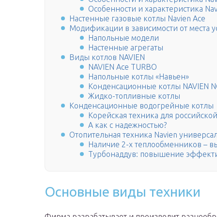
Особенности и характеристика Na
Настенные газовые котлы Navien Ace
Модификации в зависимости от места у
Напольные модели
Настенные агрегаты
Виды котлов NAVIEN
NAVIEN Ace TURBO
Напольные котлы «Навьен»
Конденсационные котлы NAVIEN 
Жидко-топливные котлы
Конденсационные водогрейные котлы
Корейская техника для российско
А как с надежностью?
Отопительная техника Navien универсал
Наличие 2-х теплообменников – в
Турбонаддув: повышение эффекти
Основные виды техники
Фирма разрабатывает и производит разнообр