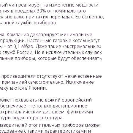
ый чип реагирует на изменение мощности
ания в пределах 30% от номинального
ильно даже при таких перепадах. Естественно,
тказной службы приборов.
ния. Компания декларирует минимальные
 продукции. Настенные газовые котлы могут
ы – от 0,1 Мбар. Даже такие «экстремальные»
 служб России. Но в исключительных случаях
льные приборы, которые будут обеспечивать
 производителя отсутствуют некачественные
я компанией самостоятельно. Исключение
закупаются в Японии.
может похвастать не всякий европейский
обеспечивает не только дистанционное
окристаллическим дисплеем, функциями
туры воды второго контура.
изводителей отопительных приборов сможет
рудование с такими характеристиками и