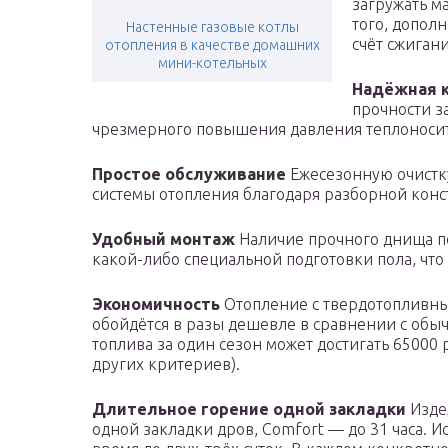
загружать м
того, допол
Настенные газовые котлы
счёт сжиган
отопления в качестве домашних
мини-котельных
Надёжная 
прочности з
чрезмерного повышения давления теплоносит
Простое обслуживание
Ежесезонную очистк
системы отопления благодаря разборной конс
Удобный монтаж
Наличие прочного днища по
какой-либо специальной подготовки пола, что
Экономичность
Отопление с твердотопливны
обойдётся в разы дешевле в сравнении с обыч
топлива за один сезон может достигать 65000
других критериев).
Длительное горение одной закладки
Издел
одной закладки дров, Comfort — до 31 часа. И