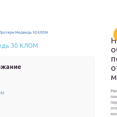
 Протерм Медведь 30 КЛОМ
Н
едь 30 КЛОМ
о
п
о
ржание
м
Раз
OM
пом
пер
ото
мож