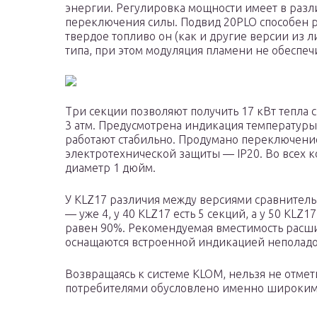
энергии. Регулировка мощности имеет в разл
переключения силы. Подвид 20PLO способен ра
твердое топливо он (как и другие версии из 
типа, при этом модуляция пламени не обеспеч
Три секции позволяют получить 17 кВт тепла 
3 атм. Предусмотрена индикация температуры и
работают стабильно. Продумано переключение
электротехнической защиты — IP20. Во всех 
диаметр 1 дюйм.
У KLZ17 различия между версиями сравнительн
— уже 4, у 40 KLZ17 есть 5 секций, а у 50 KLZ1
равен 90%. Рекомендуемая вместимость расши
оснащаются встроенной индикацией неполадок,
Возвращаясь к системе KLOM, нельзя не отмет
потребителями обусловлено именно широки