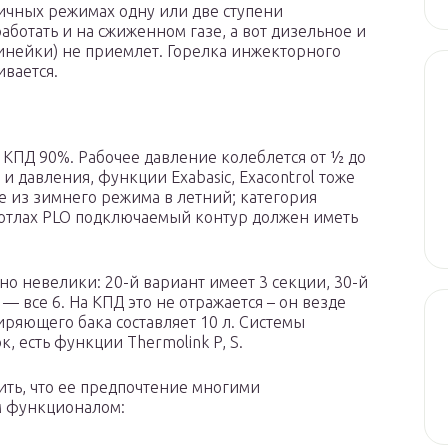
ичных режимах одну или две ступени
ботать и на сжиженном газе, а вот дизельное и
линейки) не приемлет. Горелка инжекторного
ивается.
с КПД 90%. Рабочее давление колеблется от ½ до
 давления, функции Exabasic, Exacontrol тоже
 из зимнего режима в летний; категория
котлах PLO подключаемый контур должен иметь
о невелики: 20-й вариант имеет 3 секции, 30-й
7 — все 6. На КПД это не отражается – он везде
ряющего бака составляет 10 л. Системы
 есть функции Thermolink P, S.
ить, что ее предпочтение многими
м функционалом: