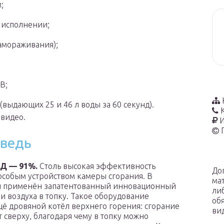
;
 исполнении;
замораживания);
В;
выдающих 25 и 46 л воды за 60 секунд).
 видео.
И
дведь
Д — 91%.
Столь высокая эффективность
До
особым устройством камеры сгорания. В
ма
и применён запатентованный инновационный
ли
чи воздуха в топку. Такое оборудование
об
ё дровяной котёл верхнего горения: сгорание
ви
т сверху, благодаря чему в топку можно