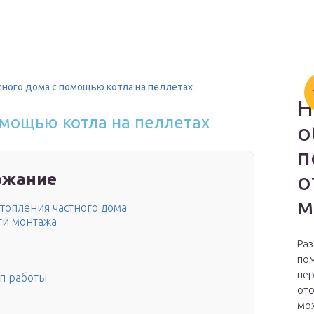
ного дома с помощью котла на пеллетах
Н
омощью котла на пеллетах
о
п
о
ржание
м
топления частного дома
ти монтажа
Раз
пом
пер
ип работы
ото
мож