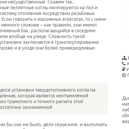
они несущественные. Скажем так,
ные пеллетные котлы монтируются на пол и
 систему отопления посредством резьбовых
Если говорить о массивных агрегатах, то с ними
т немного сложнее – как правило, они имеют
пливный бак, располагающийся в соседнем
ли вообще на улице. Сложность такой
установки заключается в транспортировании
 дороже и в уходе они более привередливые.
И
цессе установки твердотопливного котла на
даления, которая является неотъемлемой
До
ез грамотного и точного расчета этой
ма
едостаточно экономичной
ли
об
ви
им бы оно ни было, дело серьезное, и выполнять