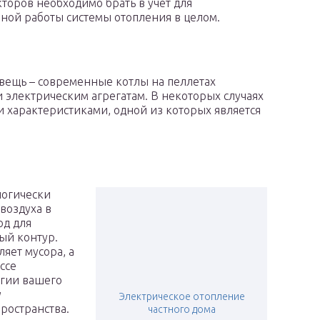
торов необходимо брать в учет для
ой работы системы отопления в целом.
 вещь – современные котлы на пеллетах
и электрическим агрегатам. В некоторых случаях
и характеристиками, одной из которых является
логически
воздуха в
од для
ый контур.
яет мусора, а
ссе
огии вашего
у
Электрическое отопление
ространства.
частного дома