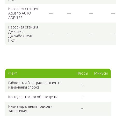
Насосная станция
Aquario AUTO
—
—
—
—
ADP-355
Насосная станция
Джилекс
—
—
—
—
Джамбо70/50
П-24
Факт
Плюсы
Минусы
Гибкость и быстрая реакция на
+
изменения спроса
Конкурентоспособные цены
+
Индивидуальный подход к
+
заказчикам