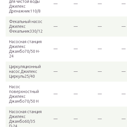
для чистой воды
—
—
—
—
Джилекс
Дренажник110/8
Фекальный насос
Джилекс
—
—
—
—
Фекальник330/12
Насосная станция
Джилекс
—
—
—
—
Джамбо70/50 H-
24
Циркуляционный
насос Джилекс
—
—
—
—
Циркуль25/40
Насос
поверхностный
—
—
—
—
Джилекс
Джамбо70/50 Н
Насосная станция
Джилекс
—
—
—
—
Джамбо60/35
П-24