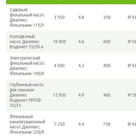
Садовый
фекальный насос
3 550
4.8
350
IP X
Джилекс
Фекальник 115/5
Колодезный
насос Джилекс
16 950
4.6
600
IP X
Водомет 55/50 А
Электрический
фекальный насос
4 500
4.2
400
IP X
Джилекс
Фекальник 140/6
Глубинный насос
для скважин
Джилекс
12 950
4.9
460
IP 5
Водомет ПРОФ
55/35
Фекальный
канализационный
7 250
4.4
750
IP X
насос Джилекс
Фекальник 230/8