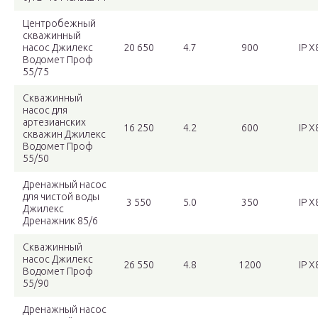
Центробежный
скважинный
насос Джилекс
20 650
4.7
900
IP X
Водомет Проф
55/75
Скважинный
насос для
артезианских
16 250
4.2
600
IP X
скважин Джилекс
Водомет Проф
55/50
Дренажный насос
для чистой воды
3 550
5.0
350
IP X
Джилекс
Дренажник 85/6
Скважинный
насос Джилекс
26 550
4.8
1200
IP X
Водомет Проф
55/90
Дренажный насос