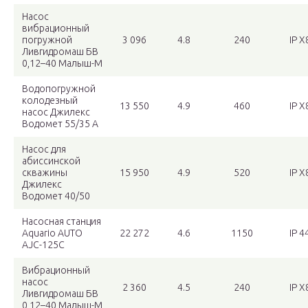
Насос
вибрационный
погружной
3 096
4.8
240
IP X
Ливгидромаш БВ
0,12–40 Малыш-М
Водопогружной
колодезный
13 550
4.9
460
IP X
насос Джилекс
Водомет 55/35 А
Насос для
абиссинской
скважины
15 950
4.9
520
IP X
Джилекс
Водомет 40/50
Насосная станция
Aquario AUTO
22 272
4.6
1150
IP 4
AJC-125C
Вибрационный
насос
2 360
4.5
240
IP X
Ливгидромаш БВ
0,12–40 Малыш-М