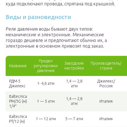
куда подключают провода, спрятана под крышкой.
Виды и разновидности
Реле давления воды бывают двух типов:
механические и электронные. Механические
гораздо дешевле и предпочитают обычно их, а
электронные в основном привозят под заказ.
Предел
Заводские
Производитель/
Название
регулировки
настройки
страна
давления
РДМ-5
1,4 — 2,8
Джилекс/
1- 4,6 атм
Джилекс
атм
Россия
Italtecnica
1,4 — 2,8
РМ/5G (м)
1 — 5 атм
Италия
атм
1/4″
Italtecnica
1 — 12 атм
5 — 7 атм
Италия
РT/12 (м)