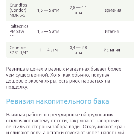
Grundfos
2,8 — 4,1
(Condor)
1,5 — 5 атм
Германия
атм
MDR 5-5
Italtecnica
PM53W
1,5 — 5 атм
Италия
1″
Genebre
0,4 — 2,8
1 — 4 атм
Испания
3781 1/4″
атм
Разница в ценах в разных магазинах бывает более
чем существенной. Хотя, как обычно, покупая
дешевые экземпляры, есть риск нарваться на
подделку.
Ревизия накопительного бака
Начиная работы по регулировке оборудования,
отключают систему от сети, закрывают напорный
вентиль со стороны забора воды. Откручивают кран
и сливают воду, а остатки спускают через напорный