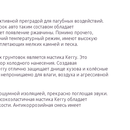
ктивной преградой для пагубных воздействий.
ок авто таким составом обладает
т появление ржавчины. Помимо прочего,
чий температурный режим, имеют высокую
отлетающих мелких камней и песка.
грунтовок является мастика Kerry. Это
р холодного нанесения. Создавая
rry отлично защищает днище кузова и колёсные
 непроницаемо для влаги, воздуха и агрессивной
ошумной изоляцией, прекрасно поглощая звуки.
сокоэластичная мастика Kerry обладает
кости. Антикоррозийная смесь имеет