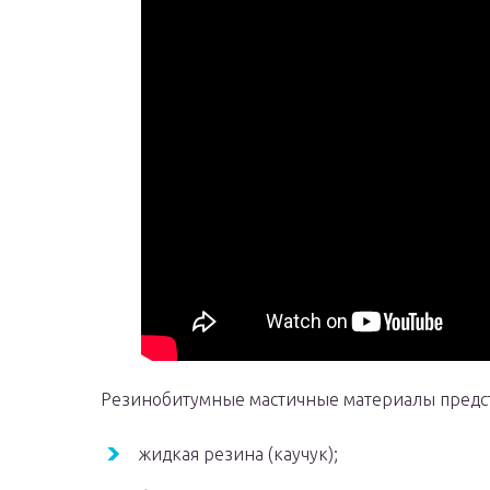
Резинобитумные мастичные материалы представ
жидкая резина (каучук);