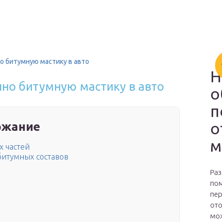
но битумную мастику в авто
Н
ино битумную мастику в авто
о
п
о
ржание
м
х частей
битумных составов
Раз
пом
пер
ото
мож