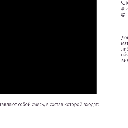
И
До
ма
ли
об
ви
ляют собой смесь, в состав которой входят: