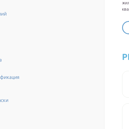
жил
ква
лий
Р
в
сификация
аски