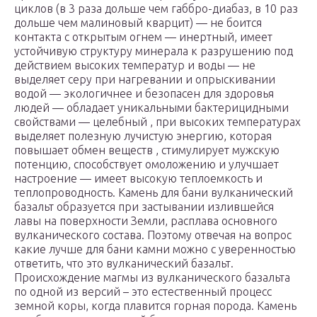
циклов (в 3 раза дольше чем габбро-диабаз, в 10 раз
дольше чем малиновый кварцит) — не боится
контакта с открытым огнем — инертный, имеет
устойчивую структуру минерала к разрушению под
действием высоких температур и воды — не
выделяет серу при нагревании и опрыскивании
водой — экологичнее и безопасен для здоровья
людей — обладает уникальными бактерицидными
свойствами — целебный , при высоких температурах
выделяет полезную лучистую энергию, которая
повышает обмен веществ , стимулирует мужскую
потенцию, способствует омоложению и улучшает
настроение — имеет высокую теплоемкость и
теплопроводность. Камень для бани вулканический
базальт образуется при застывании излившейся
лавы на поверхности Земли, расплава основного
вулканического состава. Поэтому отвечая на вопрос
какие лучше для бани камни можно с уверенностью
ответить, что это вулканический базальт.
Происхождение магмы из вулканического базальта
по одной из версий – это естественный процесс
земной коры, когда плавится горная порода. Камень