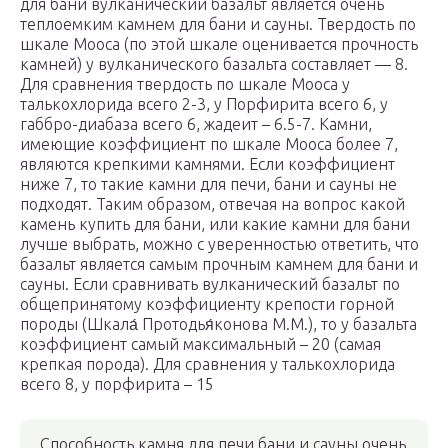
для бани вулканический базальт является очень
теплоемким камнем для бани и сауны. Твердость по
шкале Мооса (по этой шкале оценивается прочность
камней) у вулканического базальта составляет — 8.
Для сравнения твердость по шкале Мооса у
талькохлорида всего 2-3, у Порфирита всего 6, у
габбро-диабаза всего 6, жадеит – 6.5-7. Камни,
имеющие коэффициент по шкале Мооса более 7,
являются крепкими камнями. Если коэффициент
ниже 7, то такие камни для печи, бани и сауны не
подходят. Таким образом, отвечая на вопрос какой
камень купить для бани, или какие камни для бани
лучше выбрать, можно с уверенностью ответить, что
базальт является самым прочным камнем для бани и
сауны. Если сравнивать вулканический базальт по
общепринятому коэффициенту крепости горной
породы (Шкала́ Протодья́конова М.М.), то у базальта
коэффициент самый максимальный – 20 (самая
крепкая порода). Для сравнения у талькохлорида
всего 8, у порфирита – 15
Способность камня для печи бани и сауны очень