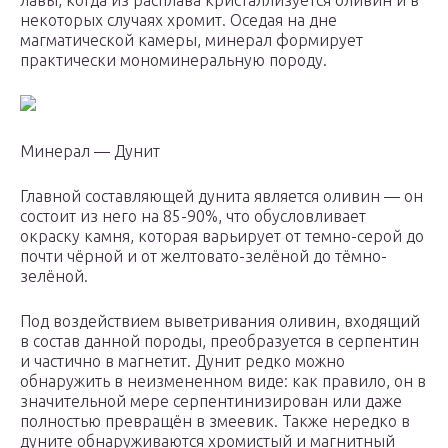
лавы, когда из расплава кристаллизуется оливин и в
некоторых случаях хромит. Оседая на дне
магматической камеры, минерал формирует
практически мономинеральную породу.
Минерал — Дунит
Главной составляющей дунита является оливин — он
состоит из него на 85-90%, что обусловливает
окраску камня, которая варьирует от темно-серой до
почти чёрной и от желтовато-зелёной до тёмно-
зелёной.
Под воздействием выветривания оливин, входящий
в состав данной породы, преобразуется в серпентин
и частично в магнетит. Дунит редко можно
обнаружить в неизмененном виде: как правило, он в
значительной мере серпентинизирован или даже
полностью превращён в змеевик. Также нередко в
дуните обнаруживаются хромистый и магнитный