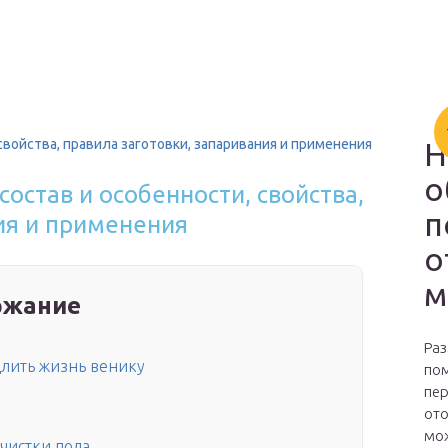
 свойства, правила заготовки, запаривания и применения
Н
о
состав и особенности, свойства,
п
ия и применения
о
м
ржание
Раз
длить жизнь венику
пом
пер
ото
мож
чистки пола