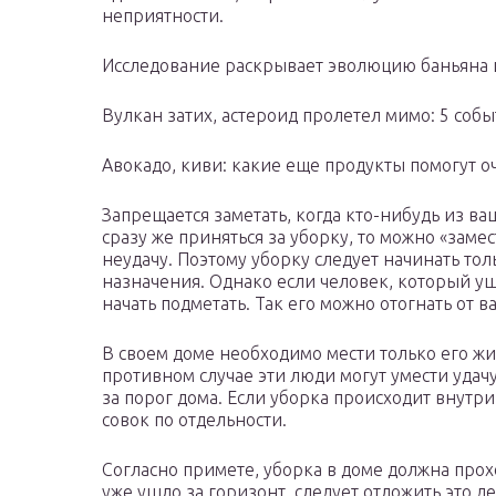
неприятности.
Исследование раскрывает эволюцию баньяна и
Вулкан затих, астероид пролетел мимо: 5 соб
Авокадо, киви: какие еще продукты помогут о
Запрещается заметать, когда кто-нибудь из в
сразу же приняться за уборку, то можно «замес
неудачу. Поэтому уборку следует начинать тол
назначения. Однако если человек, который уш
начать подметать. Так его можно отогнать от в
В своем доме необходимо мести только его жи
противном случае эти люди могут умести удачу
за порог дома. Если уборка происходит внутри
совок по отдельности.
Согласно примете, уборка в доме должна прохо
уже ушло за горизонт, следует отложить это д