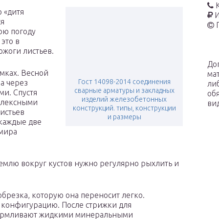
о «дитя
И
ся
юю погоду
это в
ожоги листьев.
До
мках. Весной
ма
Гост 14098-2014 соединения
 а через
ли
сварные арматуры и закладных
ми. Спустя
об
изделий железобетонных
плексными
ви
конструкций. типы, конструкции
истьев
и размеры
 каждые две
емира
емлю вокруг кустов нужно регулярно рыхлить и
 обрезка, которую она переносит легко.
 конфигурацию. После стрижки для
кармливают жидкими минеральными