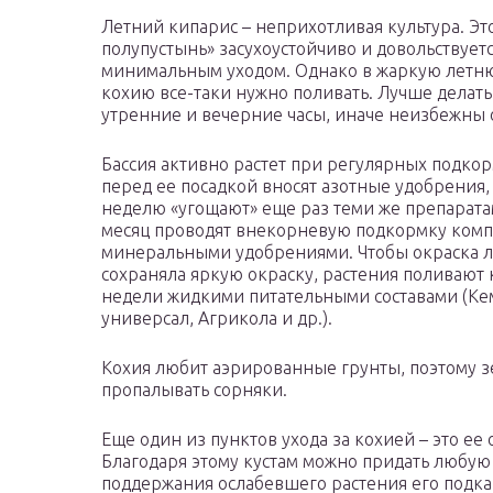
Летний кипарис – неприхотливая культура. Эт
полупустынь» засухоустойчиво и довольствует
минимальным уходом. Однако в жаркую летн
кохию все-таки нужно поливать. Лучше делать 
утренние и вечерние часы, иначе неизбежны 
Бассия активно растет при регулярных подкор
перед ее посадкой вносят азотные удобрения,
неделю «угощают» еще раз теми же препарата
месяц проводят внекорневую подкормку ком
минеральными удобрениями. Чтобы окраска л
сохраняла яркую окраску, растения поливают
недели жидкими питательными составами (К
универсал, Агрикола и др.).
Кохия любит аэрированные грунты, поэтому з
пропалывать сорняки.
Еще один из пунктов ухода за кохией – это ее
Благодаря этому кустам можно придать любую
поддержания ослабевшего растения его под