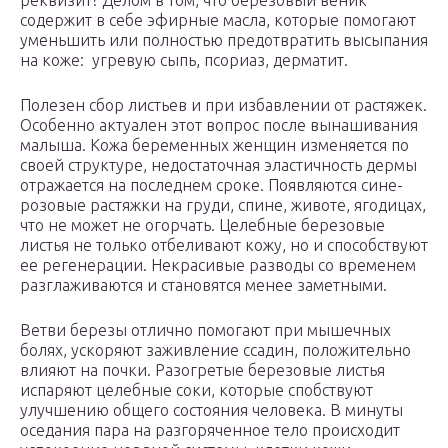
реквизит? Делом в том, что березовый веник
содержит в себе эфирные масла, которые помогают
уменьшить или полностью предотвратить высыпания
на коже: угревую сыпь, псориаз, дерматит.
Полезен сбор листьев и при избавлении от растяжек.
Особенно актуален этот вопрос после вынашивания
малыша. Кожа беременных женщин изменяется по
своей структуре, недостаточная эластичность дермы
отражается на последнем сроке. Появляются сине-
розовые растяжки на груди, спине, животе, ягодицах,
что не может не огорчать. Целебные березовые
листья не только отбеливают кожу, но и способствуют
ее регенерации. Некрасивые разводы со временем
разглаживаются и становятся менее заметными.
Ветви березы отлично помогают при мышечных
болях, ускоряют заживление ссадин, положительно
влияют на почки. Разогретые березовые листья
испаряют целебные соки, которые спобствуют
улучшению общего состояния человека. В минуты
оседания пара на разгоряченное тело происходит