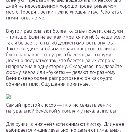
советуют предварительно выдержать их несколько
дней на неосвещенном хорошо проветриваемом
месте. Говорят, ветки нужно «подвялить». Работать с
ними тогда легче.
Внутри располагают более толстые побеги, снаружи
– тоньше. Если на ветках имеется изгиб (а чаще всего
так и бывает), то изгиб должен смотреть внутрь.
Также следите, чтобы матовая поверхность листа
была направлена внутрь, а блестящая – наружу.
Должно получаться так, что блестящая их сторона
направлена в одну сторону. Складывая, придавайте
форму веера или «букета» — делают по-разному.
Веник-веер более распространен: он как будто
обнимает тело. Ощущения приятные.
Самый простой способ — плотно связать веник
натуральной бечевкой у комля и у начала листвы
Для ручки с нижней части снимают листву. Длина ее
выбирается индивидуально, но самая оптимальная,