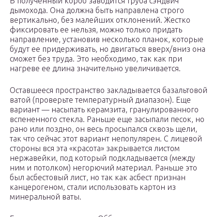
В полученный короб заводится труба сэндвич
дымохода. Она должна быть направлена строго
вертикально, без малейших отклонений. Жестко
фиксировать ее нельзя, можно только придать
направление, установив несколько планок, которые
будут ее придерживать, но двигаться вверх/вниз она
сможет без труда. Это необходимо, так как при
нагреве ее длина значительно увеличивается.
Оставшееся пространство закладывается базальтовой
ватой (проверьте температурный диапазон). Еще
вариант — насыпать керамзита, гранулированного
вспененного стекла. Раньше еще засыпали песок, но
рано или поздно, он весь просыпался сквозь щели,
так что сейчас этот вариант непопулярен. С лицевой
стороны вся эта «красота» закрывается листом
нержавейки, под который подкладывается (между
ним и потолком) негорючий материал. Раньше это
был асбестовый лист, но так как асбест признан
канцерогеном, стали использовать картон из
минеральной ваты.