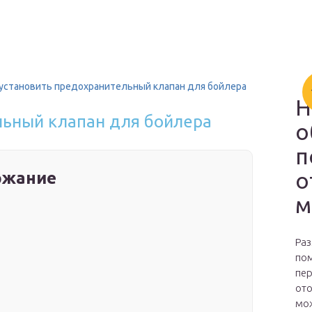
 установить предохранительный клапан для бойлера
Н
льный клапан для бойлера
о
п
о
ржание
м
Раз
пом
пер
ото
мож