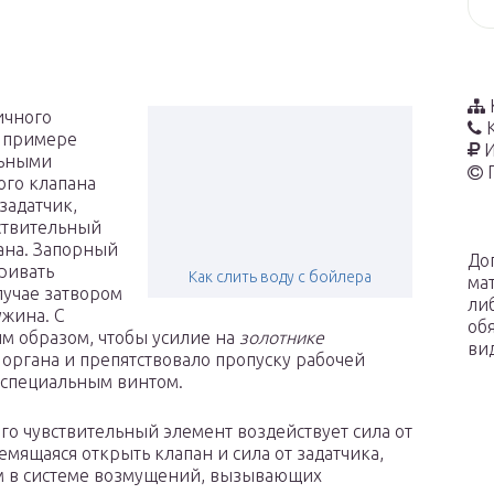
ичного
о примере
И
льными
ого клапана
задатчик,
ствительный
ана. Запорный
До
тривать
Как слить воду с бойлера
ма
учае затвором
ли
ужина. С
об
им образом, чтобы усилие на
золотнике
ви
органа и препятствовало пропуску рабочей
т специальным винтом.
го чувствительный элемент воздействует сила от
мящаяся открыть клапан и сила от задатчика,
м в системе возмущений, вызывающих