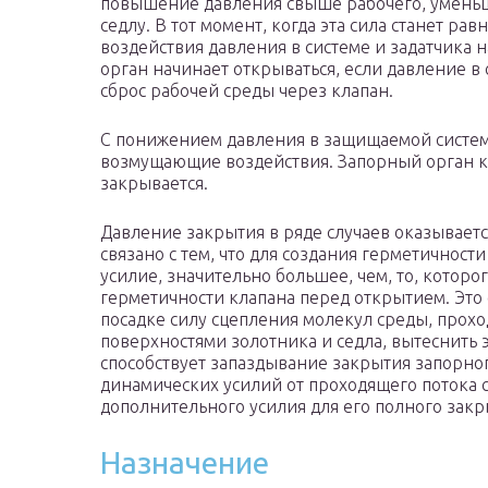
повышение давления свыше рабочего, уменьш
седлу. В тот момент, когда эта сила станет ра
воздействия давления в системе и задатчика 
орган начинает открываться, если давление в 
сброс рабочей среды через клапан.
С понижением давления в защищаемой систем
возмущающие воздействия. Запорный орган кл
закрывается.
Давление закрытия в ряде случаев оказываетс
связано с тем, что для создания герметичност
усилие, значительно большее, чем, то, которо
герметичности клапана перед открытием. Это
посадке силу сцепления молекул среды, про
поверхностями золотника и седла, вытеснить 
способствует запаздывание закрытия запорног
динамических усилий от проходящего потока 
дополнительного усилия для его полного закр
Назначение