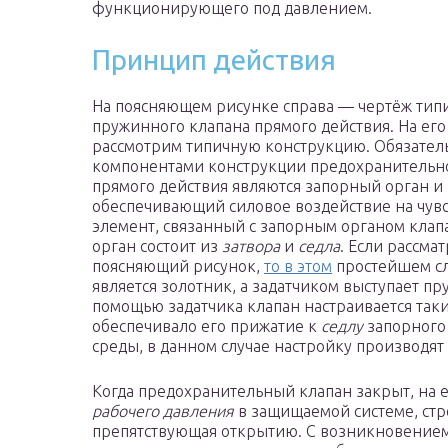
функционирующего под давлением.
Принцип действия
На поясняющем рисунке справа — чертёж тип
пружинного клапана прямого действия. На ег
рассмотрим типичную конструкцию. Обязате
компонентами конструкции предохранительн
прямого действия являются запорный орган и 
обеспечивающий силовое воздействие на чув
элемент, связанный с запорным органом клап
орган состоит из
затвора
и
седла
. Если рассма
поясняющий рисунок,
то в этом
простейшем сл
является золотник, а задатчиком выступает пр
помощью задатчика клапан настраивается так
обеспечивало его прижатие к
седлу
запорного 
среды, в данном случае настройку производя
Когда предохранительный клапан закрыт, на е
рабочего давления
в защищаемой системе, стре
препятствующая открытию. С возникновение