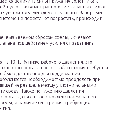
ается величина силы прижатия золотника к
вной нулю, наступает равновесие активных сил от
на чувствительный элемент клапана. Запорный
системе не перестанет возрастать, происходит
е, вызываемом сбросом среды, исчезают
апана под действием усилия от задатчика
я на 10-15 % ниже рабочего давления, это
и запорного органа после срабатывания требуется
го было достаточно для поддержания
 объясняется необходимостью преодолеть при
ходящей через щель между уплотнительными
эту среду. Также понижению давления
о органа, связанное с воздействием на него
среды, и наличие сил трения, требующих
ытия.