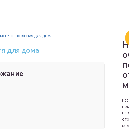
 котел отопления для дома
Н
ия для дома
о
п
о
ржание
м
Раз
пом
пер
ото
мож