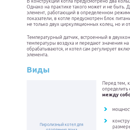
В конструкции котла предусмотрено два коль
Однако на практике такого может и не быть. 
элемент, работающий в определенном режиме
показатели, в котле предусмотрен блок пита
не только двух циркуляционных колец, но и от
Температурный датчик, встроенный в двухкон
температуры воздуха и передают значения на
обрабатываются, и котел сам регулирует вкл
элемента.
Виды
Перед тем, к
определить 
между собо
мощнос
констру
Пиролизный котел для
размеры
отопления дома