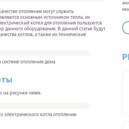
жил
ква
качестве отопления могут служить
являются основным источником тепла, их
лектрический котел для отопления пользуются
р данного оборудования. В данной статье будут
чества котлов, а также их технические
Р
в системе отопления дома
оты
о на рисунке ниже.
го электрического котла отопления