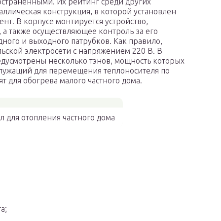
остраненными. Их рейтинг среди других
аллическая конструкция, в которой установлен
нт. В корпусе монтируется устройство,
 а также осуществляющее контроль за его
дного и выходного патрубков. Как правило,
ской электросети с напряжением 220 В. В
едусмотрены несколько тэнов, мощность которых
 служащий для перемещения теплоносителя по
т для обогрева малого частного дома.
л для отопления частного дома
а;