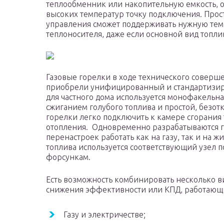
теплообменник или накопительную емкость, о
высоких температур точку подключения. Про
управления сможет поддерживать нужную тем
теплоносителя, даже если основной вид топлив
Газовые горелки в ходе технического соверш
приобрели унифицированный и стандартизир
для частного дома используется монофакельн
сжиганием голубого топлива и простой, безо
горелки легко подключить к камере сгорания
отопления. Одновременно разрабатываются г
перенастроек работать как на газу, так и на ж
топлива используется соответствующий узел п
форсункам.
Есть возможность комбинировать несколько ви
снижения эффективности или КПД, работающи
Газу и электричестве;