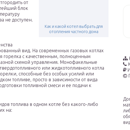
тгородить от
стейший блок
пературу
а не доступен.
Как и какой котел выбрать для
отопления частного дома
енства
ованный вид. На современных газовых котлах
ая горелка с качественным, полноценным
тказной схемой управления. Монофакельные
 твердотопливного или жидкотопливного котла
И
орелки, способные без особых усилий или
идком топливе, просто в зависимости от вида
одготовки топливной смеси и ее подачи к
До
дов топлива в одном котле без какого-либо
ма
х на:
ли
об
ви