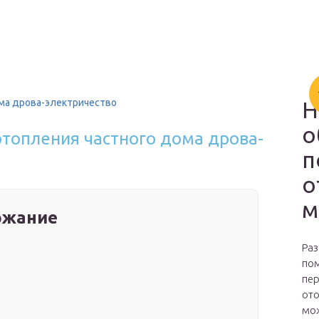
ма дрова-электричество
Н
о
топления частного дома дрова-
п
о
м
ржание
Раз
пом
пер
ото
мож