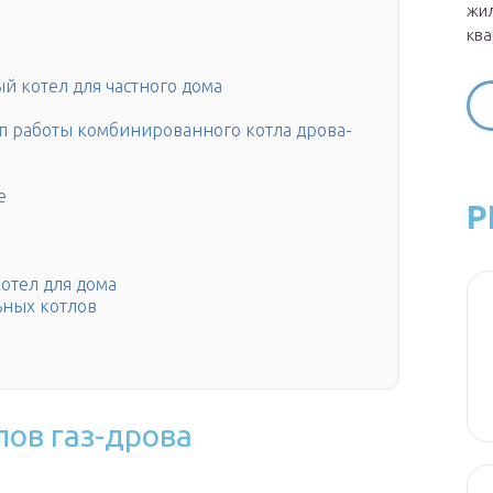
жил
ква
 котел для частного дома
п работы комбинированного котла дрова-
е
Р
отел для дома
ьных котлов
ов газ-дрова