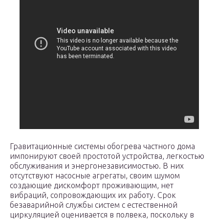
Гравитационные системы обогрева частного дома
импонируют своей простотой устройства, легкостью
обслуживания и энергонезависимостью. В них
отсутствуют насосные агрегаты, своим шумом
создающие дискомфорт проживающим, нет
вибраций, сопровождающих их работу. Срок
безаварийной службы систем с естественной
циркуляцией оценивается в полвека, поскольку в