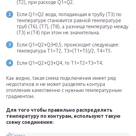
(Т2), при расходе Q1=Q2.
Если Q1=Q2 вода, попадающая в трубу (Т3) по
температуре становится равной температуре
труб (Т6), (Т7), (Т8), а разница температур между
(Т3) и (Т4) при этом не значительна.
Если Q1=Q2+Q3•0,5, происходит следующее:
температура Т1=Т2, Т3=(Т1+Т5)/2, Т4=Т5.
Если Q1=Q2+Q3+Q4, то Т1=Т2=Т3=Т4.
Как видно, такая схема подключения имеет ряд
недостатков и не может разделять контура
отопления качественно с нужным температурным
градиентом.
Для того чтобы правильно распределить
температуру по контурам, используют такую
схему соединения: