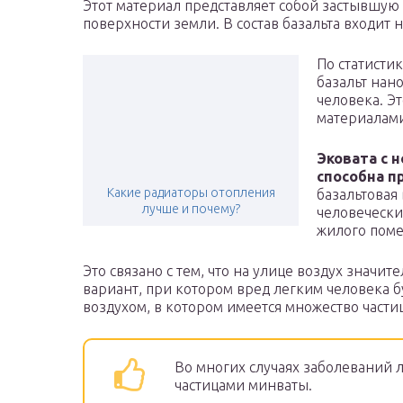
Этот материал представляет собой застывшую 
поверхности земли. В состав базальта входит 
По статисти
базальт нан
человека. Э
материалами
Эковата с 
способна п
Какие радиаторы отопления
базальтовая
лучше и почему?
человечески
жилого поме
Это связано с тем, что на улице воздух знач
вариант, при котором вред легким человека б
воздухом, в котором имеется множество части
Во многих случаях заболеваний л
частицами минваты.