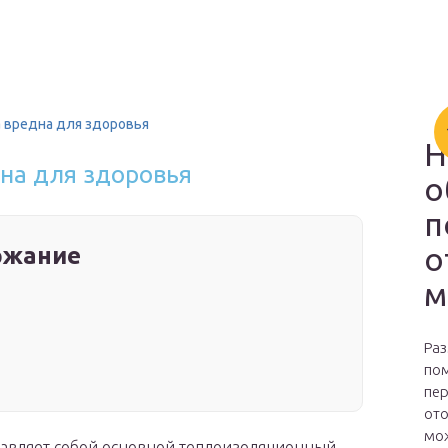
а вредна для здоровья
Н
дна для здоровья
о
п
о
ржание
м
Раз
пом
пер
ото
мож
ставляет собой основной теплоизоляционный