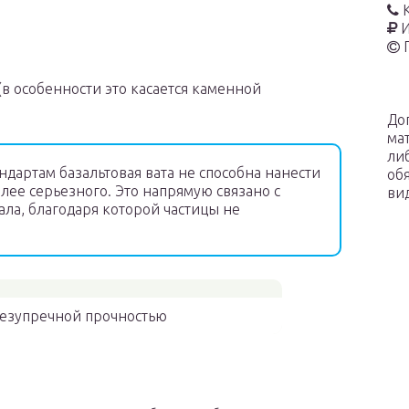
И
в особенности это касается каменной
До
ма
ли
ндартам базальтовая вата не способна нанести
об
лее серьезного. Это напрямую связано с
ви
ла, благодаря которой частицы не
 безупречной прочностью