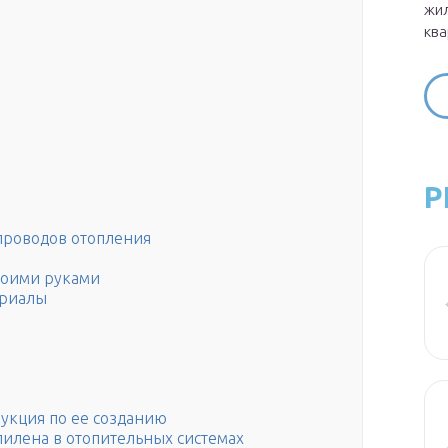
жил
ква
Р
проводов отопления
воими руками
ериалы
рукция по ее созданию
илена в отопительных системах