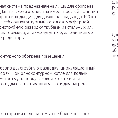
ая система предназначена лишь для обогрева
И
Данная схема отопления имеет простой принцип
орога и подходит для домов площадью до 100 кв.
 в себя одноконтурный котел с атмосферной
днотрубную разводку трубами из стальных или
материалов, а также чугунные, алюминиевые
До
е радиаторы.
ма
ли
об
ви
онтурного обогрева помещения.
обавив двухтрубную разводку, циркуляционный
орах. При одноконтурном котле для подачи
мотреть установку газовой колонки или
как для отопления жилья, так и для нагрева
х в горячей воде на семью не более четырех