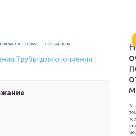
ния частного дома — отзывы, цена
Н
о
ения Трубы для отопления
п
а
о
м
ржание
Раз
пом
пер
ото
мож