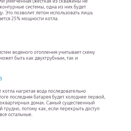
или умягченная (жесткая из скважины не
оконтурные системы, одна из них будет
ду. Это позволит летом использовать лишь
ается 25% мощности котла.
стем водяного отопления учитывает схему
может быть как двухтрубным, так и
а
т котла нагретая вода последовательно
тоге последняя батарея будет холоднее первой,
огоквартирных домах. Самый существенный
й трудно, потому как, если перекрыть доступ
все остальные.
а