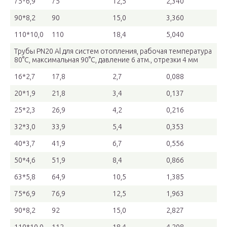
75*6,9
75
12,5
2,340
90*8,2
90
15,0
3,360
110*10,0
110
18,4
5,040
Трубы PN20 Al для систем отопления, рабочая температура
80°C, максимальная 90°C, давление 6 атм., отрезки 4 мм
16*2,7
17,8
2,7
0,088
20*1,9
21,8
3,4
0,137
25*2,3
26,9
4,2
0,216
32*3,0
33,9
5,4
0,353
40*3,7
41,9
6,7
0,556
50*4,6
51,9
8,4
0,866
63*5,8
64,9
10,5
1,385
75*6,9
76,9
12,5
1,963
90*8,2
92
15,0
2,827