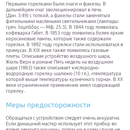
Первыми горелками были очаги и факелы. В
дальнейшем очаг эволюционировал в печь
(Дан. 3:49) с топкой, а факелы стали заменяться
фитильными масляными светильниками (лампады:
греч. λαμπάδας — Мф. 25:3). В 1844 году появилась
кофеварка Габет. В 1853 году появились более яркие
керосиновые лампы, которые также содержали
горелки. В 1892 году горелки стали использоваться в
примусах. В XIX веке также появились газовые
плиты. Описывая устройство воздушного шара,
Жюль Верн в романе Пять недель на воздушном
шаре (1863) также описывает кислородно-
водородную горелку-шалюмо (10 гл.), «температура
которой выше температуры кузнечного горна». В XX
веке ограниченное применение имел содержащий
горелку .
Меры предосторожности
Обращаться с устройством следует очень аккуратно.
Если домашний мастер использует этот прибор во
время ремонта машины, рядом ни в коем случае не