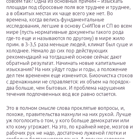
совсем так? Одна из основных причин – изыскать
площади под сбросовые поля все труднее и труднее,
а в обжитых местах их чаще всего уже нет. Во
времена, когда велись фундаментальные
исследования, легшие в основу СнИПов и СП во всем
мире (пусть нормативные документы такого рода
где-то еще и называются по другому) в мире жило
прим. в 3-3,5 раза меньше людей, климат был суше и
холоднее. Немало до сих пор действующих
рекомендаций на тогдашней основе сейчас дают
обратный результат. Начинать новые капитальные
изыскания? На них уйдут годы и годы, а положение
дел тем временем еще изменится. Биоочистка стоков
с дренажными не справляется: их объем на порядок-
два больше, чем бытовых. И проблема нарушения
течения подпочвенных вод все равно остается.
Это в полном смысле слова проклятые вопросы, и,
похоже, правительства махнули на них рукой. Лучше
уж поголосить о том, у кого больше демократии или
кто кому угрожает. На это, по крайней мере, мозгов и
рабочих рук не надо, достаточно луженой глотки и