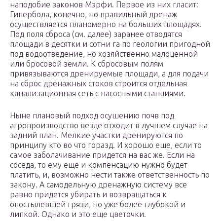
наподобие законов Мэрфи. Первое из них гласит:
Гипербола, конечно, но правильный дренаж
осуществляется планомерно на больших площадях.
Под поля сброса (см. далее) заранее отводятся
площади в десятки и сотни га по геологии пригодной
под водоотведение, но хозяйственно малоценной
или бросовой земли. К сбросовым полям
привязываются дренируемые площади, а для подачи
на сброс дренажных стоков строится отдельная
канализационная сеть с насосными станциями.
Ныне плановый подход осушению почв под
агропроизводство везде отходит в лучшем случае на
задний план. Мелкие участки дренируются по
принципу кто во что горазд. И хорошо еще, если то
самое заболачивание придется на вас же. Если на
соседа, то ему еще и компенсацию нужно будет
платить, и, возможно нести также ответственность по
закону. А самодельную дренажную систему все
равно придется убирать и возвращаться к
опостылевшей грязи, но уже более глубокой и
липкой. Однако и это еще цветочки.