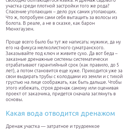
свободно болтающегося языка. А дренаж садового
участка среди плотной застройки того же рода?
Спасение утопающих – дело рук самих утопающих.
Что ж, попробуем сами себя вытащить за волосы из
болота. В реале, а не в сказке, как барон
Мюнхгаузен.
Проще всего было бы тут же написать: мужики, да ну
его на фикуса мелколистного суматранского.
Заказывайте под ключ и живите сухо. Да вот беда –
заказные дренажные системы систематически
отрабатывают гарантийный срок (как правило, до 5
лет), а потом становится еще хуже. Приходится уже за
свои выдирать трубы с колодцами из земли и с тихой
грустью на лице соображать, как быть дальше. Чтобы
этого избежать, строя дренаж самому или оценивая
проект от заказчика, придется сначала заглянуть в
основы.
Какая вода отводится дренажом
Дренаж участка — затратное и трудоемкое