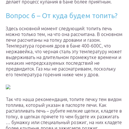
делает процесс купания в бане более приятным.
Вопрос 6 – От куда будем топить?
Здесь основной момент следующий: топить печь
можно только тем, на что она рассчитана. В основном
печи рассчитаны на топку дровами и газом.
Температура горения дров в бане 400-600С, что
нержавейка, что черная сталь эту температуру может
выдерживать на длительном промежутке времени и
никаких непредсказуемых последствий не
предвидится. Газ мы не рассматриваем, поскольку
его температура горения ниже чем у дров.
Так что наша рекомендация, топите печку тем видом
топлива, который указан в паспорте печи. Как
растапливать печь – рубите мелкие щепки, кладете в
топку, в щепках прячете то чем будете их разжигать
… бумажку или специальный розжиг, на них кладете
более крупные дрова и зажигаете розжиг.