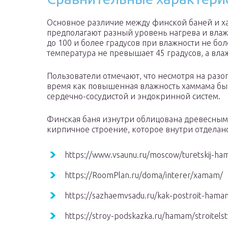
Основное различие между финской баней и ха
предполагают разный уровень нагрева и влаж
до 100 и более градусов при влажности не бо
температура не превышает 45 градусов, а вла
Пользователи отмечают, что несмотря на разогр
время как повышенная влажность хаммама бы
сердечно-сосудистой и эндокринной систем.
Финская баня изнутри облицована древесным 
кирпичное строение, которое внутри отделан
https://www.vsaunu.ru/moscow/turetskij-h
https://RoomPlan.ru/doma/interer/xamam/
https://sazhaemvsadu.ru/kak-postroit-hama
https://stroy-podskazka.ru/hamam/stroitelst