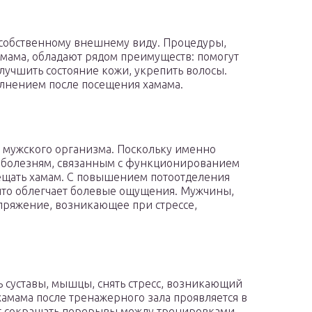
собственному внешнему виду. Процедуры,
ама, обладают рядом преимуществ: помогут
улучшить состояние кожи, укрепить волосы.
олнением после посещения хамама.
 мужского организма. Поскольку именно
 болезням, связанным с функционированием
ещать хамам. С повышением потоотделения
что облегчает болевые ощущения. Мужчины,
пряжение, возникающее при стрессе,
ь суставы, мышцы, снять стресс, возникающий
хамама после тренажерного зала проявляется в
т сокращать перерывы между тренировками.