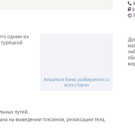
И
его одним из
До
 турецкой
ма
ли
об
ви
Вешалка в баню: разбираемся со
всех сторон
льных путей.
ана на выведении токсинов, релаксации тела,