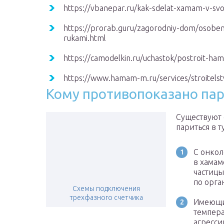
https://vbanepar.ru/kak-sdelat-xamam-v-sv
https://prorab.guru/zagorodniy-dom/osoben
rukami.html
https://camodelkin.ru/uchastok/postroit-ha
https://www.hamam-m.ru/services/stroite
Кому противопоказано пар
Существуют 
париться в 
С онкол
в хамам
частицы
по орга
Схемы подключения
трехфазного счетчика
Имеющи
темпер
агресси