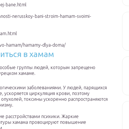
oej-bane.html
nosti-nerusskoy-bani-stroim-hamam-svoimi-
mam.html
lstvo-hamam/hamamy-dlya-doma/
иться в хамам
особые группы людей, которым запрещено
турецком хамаме.
огическими заболеваниями. У людей, парящихся
е, ускоряется циркуляция крови, поэтому
 опухолей, токсины ускоренно распространяются
низму.
е расстройствами психики. Жаркие
атуры хамама провоцируют повышение
и.