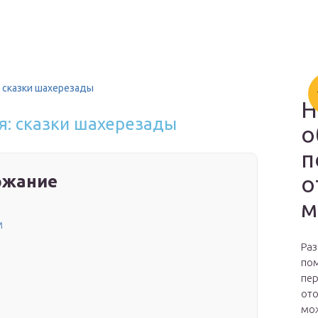
: сказки шахерезады
Н
я: сказки шахерезады
о
п
о
ржание
м
м
Раз
пом
пер
ото
мож