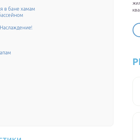
жил
я в бане хамам
ква
бассейном
 Наслаждение!
тапам
Р
стики