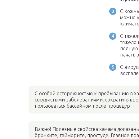
С кожны
можно у
климате
С тяжел
тяжело 
полную 
начать 
С виру
воспале
С особой осторожностью к пребыванию в ха
сосудистыми заболеваниями: сократить врем
пользоваться бассейном после процедур
Важно! Полезные свойства хамама доказаны
бронхите, гайморите, простуде. Главное п