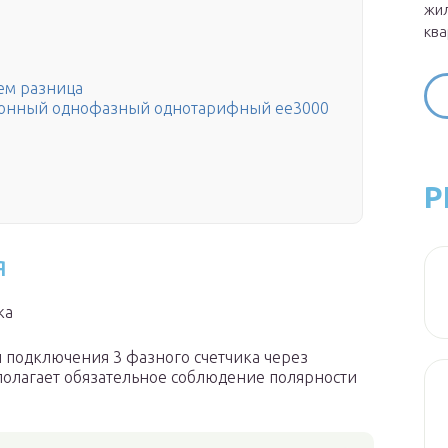
жил
ква
ем разница
тронный однофазный однотарифный ее3000
Р
я
ка
 подключения 3 фазного счетчика через
полагает обязательное соблюдение полярности