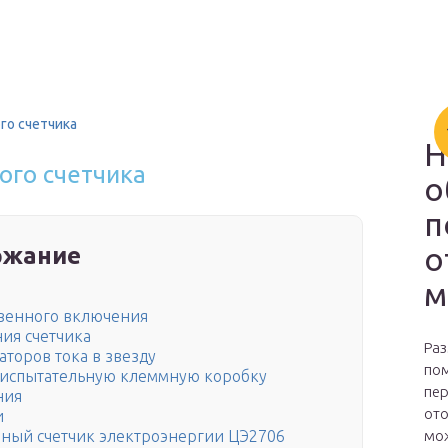
го счетчика
Н
ого счетчика
о
п
о
ржание
м
венного включения
ия счетчика
Раз
торов тока в звезду
пом
 испытательную клеммную коробку
пер
ния
ото
и
мож
ый счетчик электроэнергии ЦЭ2706