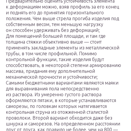
Предварительно оценить устойчивость элемента
к деформациям можно, взяв профиль за его конец
и поднять его до принятия горизонтального
положения. Чем выше стрела прогиба изделия под
собственным весом, тем меньшую нагрузку
он способен удерживать без деформаций;
Для помещений большей площади, и там где
толщина стяжки объективно выше — стоит
применять закладные элементы из металлической
трубы, в том числе профильной. Помимо
контрольной функции, такие изделия будут
способствовать, в некоторой степени армированию
массива, придания ему дополнительной
механической прочности и устойчивости;
Самыми бюджетными вариантами являются маяки
для выравнивания пола непосредственно
из раствора. Из умеренно густого раствора
оформляются пятаки, в которые устанавливаются
саморезы, по головкам которых натягивается
контрольная струна из отожженной сталистой
проволоки. Второй вариант обходится даже без
шнурка и саморезов. На определенном расстоянии
друг от друга, как правило не более, чем на 800 —