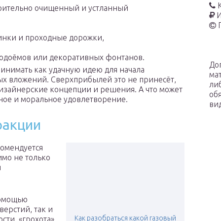
рительно очищенный и устланный
И
нки и проходные дорожки,
одоёмов или декоративных фонтанов.
До
инимать как удачную идею для начала
ма
ых вложений. Сверхприбылей это не принесёт,
ли
дизайнерские концепции и решения. А что может
об
ьное и моральное удовлетворение.
ви
ракции
комендуется
имо не только
я
помощью
ерстий, так и
Как разобраться какой газовый
сти, «грохота»