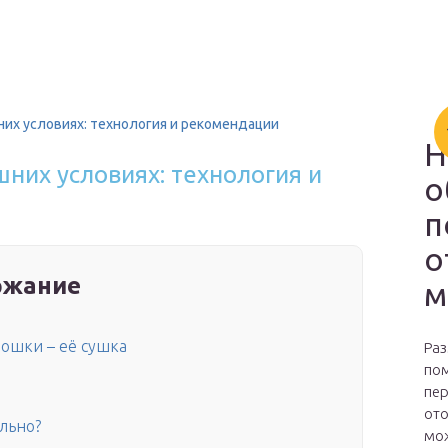
них условиях: технология и рекомендации
Н
них условиях: технология и
о
п
о
ржание
м
ошки – её сушка
Раз
пом
пер
ото
льно?
мож