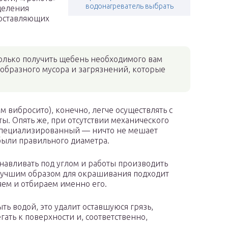
водонагреватель выбрать
деления
составляющих
только получить щебень необходимого вам
ообразного мусора и загрязнений, которые
 вибросито), конечно, легче осуществлять с
. Опять же, при отсутствии механического
оспециализированный — ничто не мешает
 были правильного диаметра.
навливать под углом и работы производить
илучшим образом для окрашивания подходит
яем и отбираем именно его.
ь водой, это удалит оставшуюся грязь,
ать к поверхности и, соответственно,