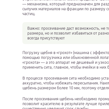
— механизма, который предназначен для раз
сыпучих материалов на фракции по размеру 
частиц.
Важно: просеивание даст возможность, не 
размера, но и позволит избавиться от разн
всегда присутствуют
Погрузку щебня в «грохот» (машина с эффектом
помощью погрузчика или обыкновенной лопаты
«грохота» — а это аппарат не дешевый и узк
применить сита, главное, чтобы ячейки в них
В процессе просеивания сита необходимо уста
аккуратно, чтобы избежать пересыпания. На
щебень размером более 10 мм, поэтому отдел
После просеивания щебень необходимо промыт
позволит красителю в результате лучше прилег
существенно увеличит срок службы.