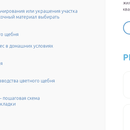
жил
ква
ьчирования или украшения участка
асочный материал выбирать
го щебня
ь
ес в домашних условиях
Р
ия
зводства цветного щебня
— пошаговая схема
укладки