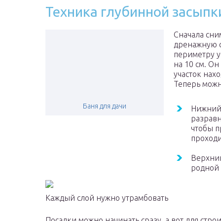
Техника глубинной засыпк
Сначала сни
дренажную с
периметру у
на 10 см. Он
участок нахо
Теперь можн
Баня для дачи
Нижний 
разравн
чтобы п
проходи
Верхний
родной 
Каждый слой нужно утрамбовать
Посадки можно начинать сразу, а вот для стро