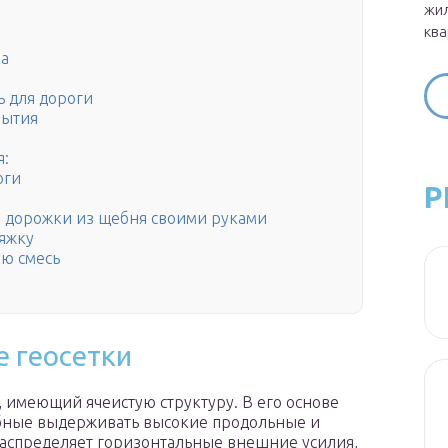
жил
ква
ка
ь для дороги
рытия
я:
оги
Р
я дорожки из щебня своими руками
яжку
ую смесь
е геосетки
 имеющий ячеистую структуру. В его основе
бные выдерживать высокие продольные и
распределяет горизонтальные внешние усилия,