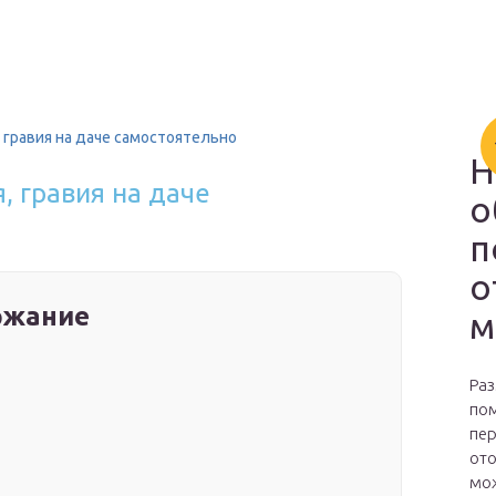
 гравия на даче самостоятельно
Н
, гравия на даче
о
п
о
ржание
м
Раз
пом
пер
ото
мож