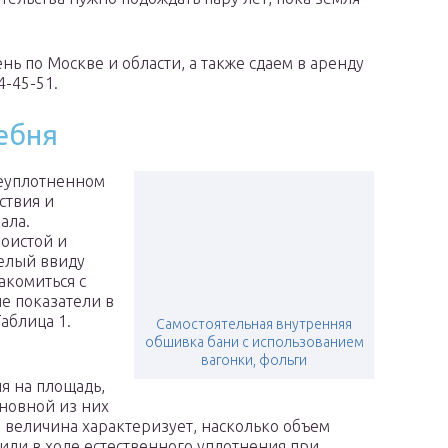
ь по Москве и области, а также сдаем в аренду
4-45-51.
ебня
неуплотненном
ствия и
ала.
лоистой и
желый ввиду
акомиться с
е показатели в
аблица 1.
Самостоятельная внутренняя
обшивка бани с использованием
вагонки, фольги
я на площадь,
новной из них
 величина характеризует, насколько объем
или в ходе естественного уплотнения при