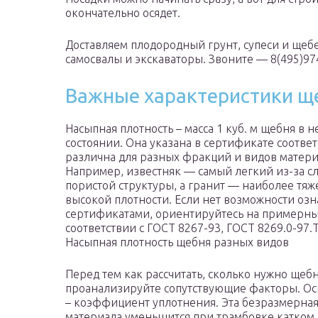
окончательно осядет.
Доставляем плодородный грунт, супеси и щебен
самосвалы и экскаваторы. Звоните — 8(495)97
Важные характеристики щ
Насыпная плотность – масса 1 куб. м щебня в 
состоянии. Она указана в сертификате соответ
различна для разных фракций и видов матери
Например, известняк — самый легкий из-за с
пористой структуры, а гранит — наиболее тя
высокой плотности. Если нет возможности озн
сертификатами, ориентируйтесь на примерны
соответствии с ГОСТ 8267-93, ГОСТ 8269.0-97.Т
Насыпная плотность щебня разных видов
Перед тем как рассчитать, сколько нужно щебн
проанализируйте сопутствующие факторы. Ос
– коэффициент уплотнения. Эта безразмерная
материала уменьшится при трамбовке катком 