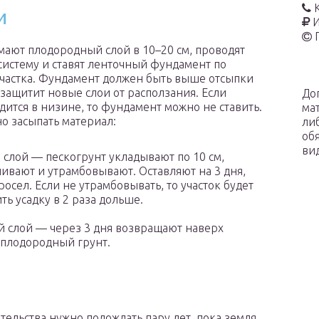
и
И
мают плодородный слой в 10–20 см, проводят
истему и ставят ленточный фундамент по
частка. Фундамент должен быть выше отсыпки
 защитит новые слои от расползания. Если
До
дится в низине, то фундамент можно не ставить.
ма
о засыпать материал:
ли
об
ви
слой — пескогрунт укладывают по 10 см,
ивают и утрамбовывают. Оставляют на 3 дня,
росел. Если не утрамбовывать, то участок будет
ть усадку в 2 раза дольше.
 слой — через 3 дня возвращают наверх
плодородный грунт.
ительства нужно подождать пару лет, пока земля