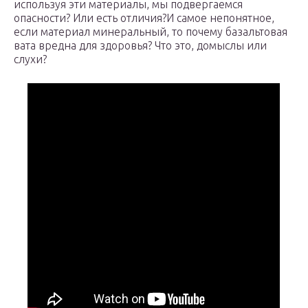
используя эти материалы, мы подвергаемся
опасности? Или есть отличия?И самое непонятное,
если материал минеральный, то почему базальтовая
вата вредна для здоровья? Что это, домыслы или
слухи?