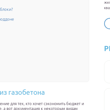
жил
ква
блоки?
поддоне
Р
из газобетона
ение для тех, кто хочет сэкономить бюджет и
те, а вот документация к некоторым видам