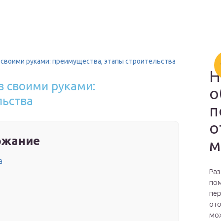
 своими руками: преимущества, этапы строительства
Н
в своими руками:
о
льства
п
о
ржание
м
а
Раз
пом
пер
ото
мож