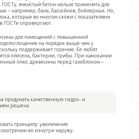
о ГОСТу, ячеистый бетон нельзя применять для
ю – например, бань, бассейнов, бойлерных. Но,
лока, которые во многом схожи с показателями
 в ГОСТе опровергают.
евесины для помещений с повышенной
одопоглощения на порядок выше чем у
оскольку поддерживает горение. Ее любят
ется плесень, бактерии, грибы. При намокании
твенный плюс древесины перед газоблоком –
ва продумать качественную гидро- и
нием решена
довать принципу: увеличение
ссмотрении ее изнутри наружу.