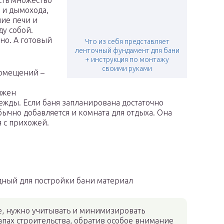
сть множество
 и дымохода,
ие печи и
ду собой.
жно. А готовый
Что из себя представляет
ленточный фундамент для бани
+ инструкция по монтажу
своими руками
помещений –
й
лжен
ежды. Если баня запланирована достаточно
ычно добавляется и комната для отдыха. Она
я с прихожей.
одный для постройки бани материал
е, нужно учитывать и минимизировать
пах строительства, обратив особое внимание