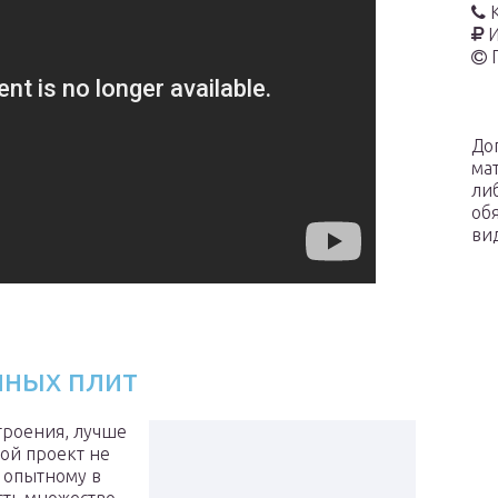
И
До
ма
ли
об
ви
нных плит
троения, лучше
вой проект не
е опытному в