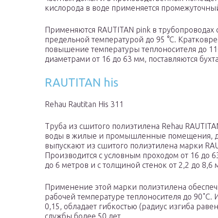
кислорода в воде применяется промежуточный
Применяются RAUTITAN pink в трубопроводах 
предельной температурой до 95 °C. Кратков
повышение температуры теплоносителя до 110
диаметрами от 16 до 63 мм, поставляются бу
RAUTITAN his
Rehau Rautitan His 311
Труба из сшитого полиэтилена Rehau RAUTITA
воды в жилые и промышленные помещения, дл
выпускают из сшитого полиэтилена марки RAU
Производится с условным проходом от 16 до 6
до 6 метров и с толщиной стенок от 2,2 до 8,6 
Применение этой марки полиэтилена обеспеч
рабочей температуре теплоносителя до 90˚С.
0,15, обладает гибкостью (радиус изгиба раве
службы более 50 лет.