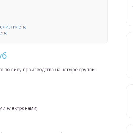
полиэтилена
ена
уб
я по виду производства на четыре группы:
ми электронами;