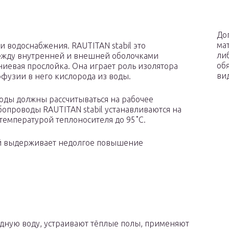
До
ма
и водоснабжения. RAUTITAN stabil это
ли
Между внутренней и внешней оболочками
об
иевая прослойка. Она играет роль изолятора
ви
фузии в него кислорода из воды.
оды должны рассчитываться на рабочее
бопроводы RAUTITAN stabil устанавливаются на
 температурой теплоносителя до 95˚С.
й выдерживает недолгое повышение
одную воду, устраивают тёплые полы, применяют