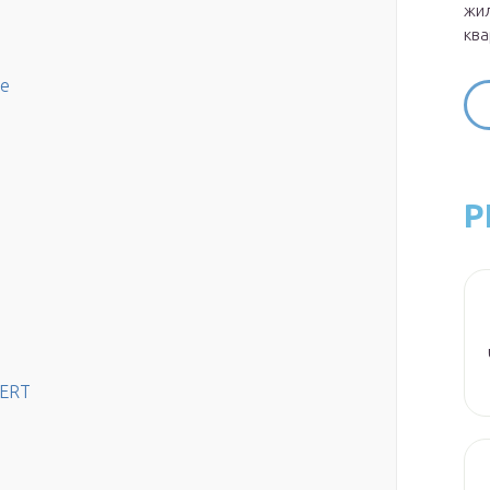
жил
ква
ие
Р
PERT