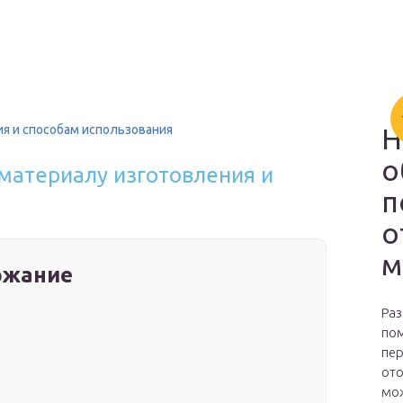
ия и способам использования
Н
о
материалу изготовления и
п
о
м
ржание
Раз
пом
пер
ото
мож