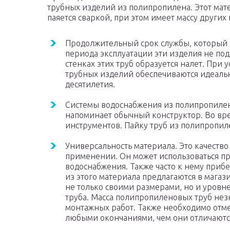
трубных изделий из полипропилена. Этот мат
паяется сваркой, при этом имеет массу других
Продолжительный срок службы, который со
периода эксплуатации эти изделия не по
стенках этих труб образуется налет. При
трубных изделий обеспечиваются идеаль
десятилетия.
Системы водоснабжения из полипропилен
напоминает обычный конструктор. Во вре
инструментов. Пайку труб из полипропиле
Универсальность материала. Это качеств
применении. Он может использоваться пр
водоснабжения. Также часто к нему приб
из этого материала предлагаются в магаз
не только своими размерами, но и уровн
труба. Масса полипропиленовых труб нез
монтажных работ. Также необходимо отмет
любыми окончаниями, чем они отличаются