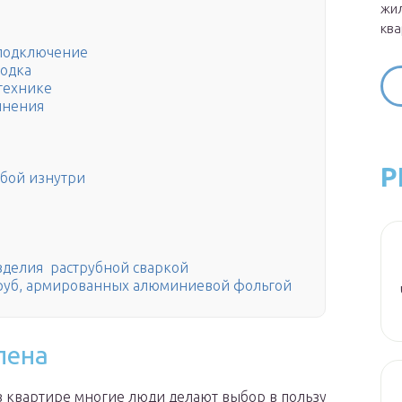
жил
ква
 подключение
водка
 технике
инения
Р
бой изнутри
зделия раструбной сваркой
руб, армированных алюминиевой фольгой
лена
 квартире многие люди делают выбор в пользу