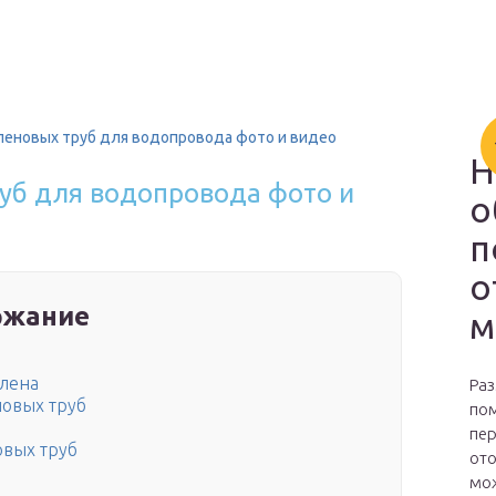
еновых труб для водопровода фото и видео
Н
уб для водопровода фото и
о
п
о
ржание
м
илена
Раз
овых труб
пом
пер
овых труб
ото
мож