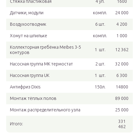
Стяжка пластиковая
4 уп.
1600
Датчики, модули
компл.
24 000
Воздухоотводчик
6 шт.
4 200
Хомут на шпильке
компл.
1 000
Коллекторная гребёнка Meibes 3-5
1 шт.
12 362
контуров
Насосная группа MK термостат
2 шт.
32 000
Насосная группа UK
1 шт.
6 300
Антифриз Dixis
150л.
14800
Монтаж тёплых полов
89 000
Монтаж распределительного узла
25 000
331
Итого:
462