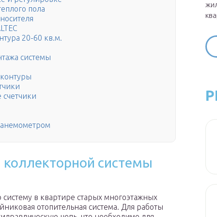
жил
теплого пола
ква
оносителя
ALTEC
нтура 20-60 кв.м.
нтажа системы
 контуры
тчики
Р
 счетчики
оанемометром
и коллекторной системы
 систему в квартире старых многоэтажных
ойниковая отопительная система. Для работы
идравлическую цепь, что необходимо для