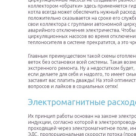
коллектором «обратки» здесь применяется ги
котла всегда может обеспечить нужный расход
положительно сказывается на сроке его служ
свои коллектора с группами автономной цирку
аварийного отключения электричества. Чтобы 
циркуляционных насосов во время отключения
теплоносителя в системе прекратится, а это 
Главным преимуществом такой схемы отоплен
веток без остановки всей системы. Такая воз
экстренного ремонта. Ну а недостатком будет, 
если делаете для себя и надолго, то имеет смы
заставит вас платить дважды! На этой оптимист
вопросов и лайков в социальных сетях!
Электромагнитные расхо
Их принцип работы основан на законе элект
индукции, согласно которой в электропровод
проходящей через электромагнитное поле, и
ЭДС, пропорциональная скорости потока (пров