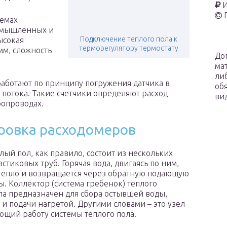
И
темах
ромышленных и
Подключение теплого пола к
ысокая
терморегулятору термостату
мм, сложность
До
ма
ли
аботают по принципу погружения датчика в
об
 потока. Такие счетчики определяют расход
ви
бопроводах.
ировка расходомеров
лый пол, как правило, состоит из нескольких
стиковых труб. Горячая вода, двигаясь по ним,
 тепло и возвращается через обратную подающую
ы. Коллектор (система гребенок) теплого
ла предназначен для сбора остывшей воды,
и подачи нагретой. Другими словами – это узел
щий работу системы теплого пола.