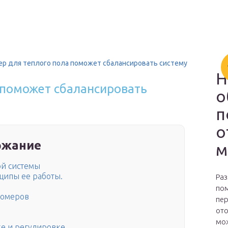
р для теплого пола поможет сбалансировать систему
Н
 поможет сбалансировать
о
п
о
ржание
м
ой системы
ципы ее работы.
Раз
пом
домеров
пер
ото
мож
ке и регулировке