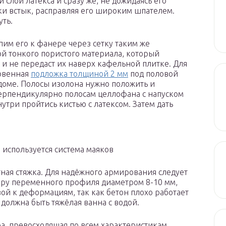
лой латекса и сразу же, не дожидаясь его
ки встык, расправляя его широким шпателем.
уть.
им его к фанере через сетку таким же
ой тонкого пористого материала, который
и не передаст их наверх кафельной плитке. Для
новенная
подложка толщиной 2 мм
под половой
 доме. Полосы изолона нужно положить и
ерпендикулярно полосам целлофана с напуском
внутри пройтись кистью с латексом. Затем дать
, используется система маяков
ая стяжка. Для надёжного армирования следует
уру переменного профиля диаметром 8-10 мм,
вой к деформациям, так как бетон плохо работает
 должна быть тяжёлая ванна с водой.
а, превосходящая по всем характеристикам