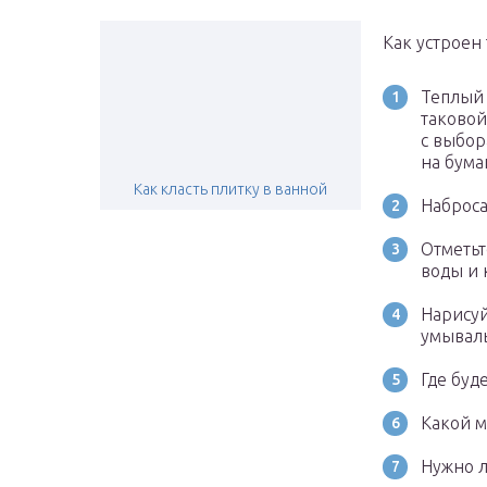
Как устроен
Теплый 
таковой
с выбор
на бума
Как класть плитку в ванной
Наброса
Отметьт
воды и 
Нарисуй
умывал
Где буд
Какой м
Нужно л