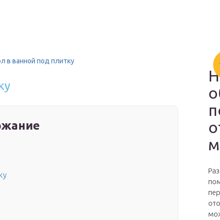
л в ванной под плитку
Н
ку
о
п
о
ржание
м
Раз
ку
пом
пер
ото
мож