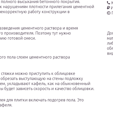
о полного высыхания бетонного покрытия.
 к нарушениям плотности прилегания цементной
И
й некорректную работу конструкции в
азведения цементного раствора и время
До
го производителя. Поэтому тут нужно
ма
ию готовой смеси.
ли
об
ви
ого пола слоем цементного раствора
 стяжки можно приступить к облицовке
т обрезать выступающую на стены подложку
тем, укладывают кафель, как на обыкновенный
ы будет зависеть скорость и качество облицовки.
лея для плитки включать подогрев пола. Это
кафеля.