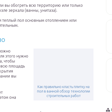
ли вы обогреть всю территорию или только
озле зеркала (ванны, унитаза).
и теплый пол основным отоплением или
ительным.
но
можно
ля этого нужно
а, чтобы
 всю площадь
крытия
лании вы
Как правильно класть плитку на
пол в ванной обзор технологии
ет
строительных работ
этом она