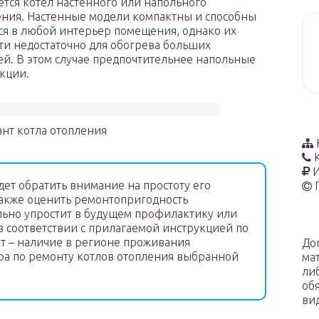
тся котел настенного или напольного
ния. Настенные модели компактны и способны
ся в любой интерьер помещения, однако их
и недостаточно для обогрева больших
й. В этом случае предпочтительнее напольные
кции.
нт котла отопления
И
ет обратить внимание на простоту его
также оценить ремонтопригодность
льно упростит в будущем профилактику или
 соответствии с прилагаемой инструкцией по
т – наличие в регионе проживания
До
ра по ремонту котлов отопления выбранной
ма
ли
об
ви