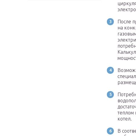
циркуля
электро
После п
на конк
газовым
электри
потребн
Калькул
мощност
Возможн
специа
размеще
Потребн
водопол
достато
теплом 
котел.
В соотв