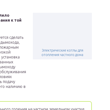
лило
ания к той
ется сделать
 дымохода,
опожарным
Электрические котлы для
изкой
отопления частного дома
 установка
ованных
дымоходу
 обслуживания
ловиях
ь подачу
его наличию в
ьного горения на частном земельном участке