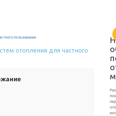
астного пользования
Н
о
стем отопления для частного
п
о
м
ржание
Раз
пом
пер
ото
мож