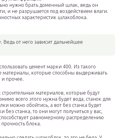
ьно нужно брать доменный шлак, ведь он
и, и не разрушается под воздействием влаги.
чностных характеристик шлакоблока.
. Ведь от него зависит дальнейшее
ользовать цемент марки 400. Из такого
е материалы, которые способны выдерживать
 и прочее.
строительных материалов, которые будут
имо всего этого нужна будет вода, станок для
и можно обойтись, а вот без станка будет
 без станка, то они могут получиться у вас,
способствует равномерному распределению
 прочность блока.
ильно сделать шлакоблок, то это не беда. У