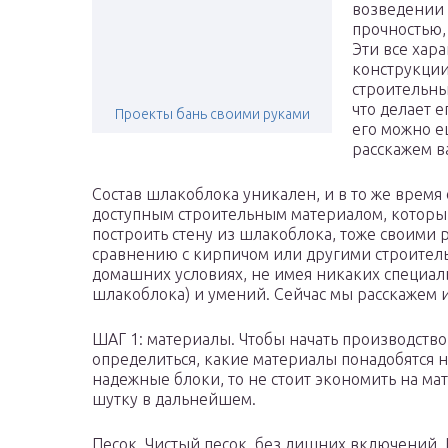
возведении 
прочностью,
Эти все хар
конструкции
строительны
что делает е
Проекты бань своими руками
его можно е
расскажем в
Состав шлакоблока уникален, и в то же время
доступным строительным материалом, который 
построить стену из шлакоблока, тоже своими 
сравнению с кирпичом или другими строител
домашних условиях, не имея никаких специал
шлакоблока) и умений. Сейчас мы расскажем и
ШАГ 1: материалы. Чтобы начать производство
определиться, какие материалы понадобятся на
надежные блоки, то не стоит экономить на мат
шутку в дальнейшем.
Песок. Чистый песок, без лишних включений.