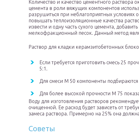
Количество и качество цементного раствора о
цемента в роли вяжущих компонентов использ
разрушиться при неблагоприятных условиях о
повышать теплоизоляционные качества раствора
извести и одну часть сухого цемента, добавит
мелкофракционный песок. Данный метод явл
Раствор для кладки керамзитобетонных блоко
Если требуется приготовить смесь 25 проч
5:1.
Для смеси М 50 компоненты подбираются 
Для более высокой прочности М 75 показат
Воду для изготовления растворов рекомендуе
очищенной. Ее расход будет зависеть от треб
замеса раствора. Примерно на 25% она должна 
Советы