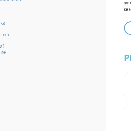
жил
ква
ока
лока
а?
ние
Р