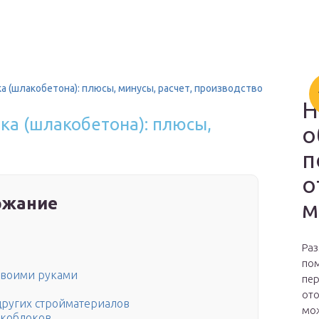
а (шлакобетона): плюсы, минусы, расчет, производство
Н
ка (шлакобетона): плюсы,
о
п
о
ржание
м
Раз
пом
своими руками
пер
ото
других стройматериалов
мож
акоблоков