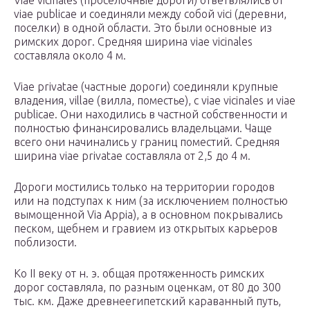
Viae vicinales (проселочные дороги) ответвлялись от
viae publicae и соединяли между собой vici (деревни,
поселки) в одной области. Это были основные из
римских дорог. Средняя ширина viae vicinales
составляла около 4 м.
Viae privatae (частные дороги) соединяли крупные
владения, villae (вилла, поместье), с viae vicinales и viae
publicae. Они находились в частной собственности и
полностью финансировались владельцами. Чаще
всего они начинались у границ поместий. Средняя
ширина viae privatae составляла от 2,5 до 4 м.
Дороги мостились только на территории городов
или на подступах к ним (за исключением полностью
вымощенной Via Appia), а в основном покрывались
песком, щебнем и гравием из открытых карьеров
поблизости.
Ко II веку от н. э. общая протяженность римских
дорог составляла, по разным оценкам, от 80 до 300
тыс. км. Даже древнеегипетский караванный путь,