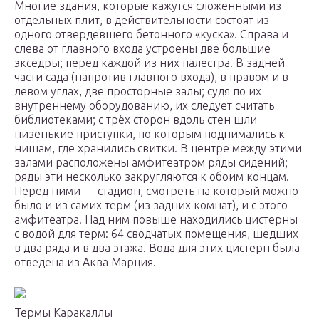
Многие здания, которые кажутся сложенными из
отдельных плит, в действительности состоят из
одного отвердевшего бетонного «куска». Справа и
слева от главного входа устроены две большие
экседры; перед каждой из них палестра. В задней
части сада (напротив главного входа), в правом и в
левом углах, две просторные залы; судя по их
внутреннему оборудованию, их следует считать
библиотеками; с трёх сторон вдоль стен шли
низенькие приступки, по которым поднимались к
нишам, где хранились свитки. В центре между этими
залами расположены амфитеатром ряды сидений;
ряды эти несколько закругляются к обоим концам.
Перед ними — стадион, смотреть на который можно
было и из самих терм (из задних комнат), и с этого
амфитеатра. Над ним повыше находились цистерны
с водой для терм: 64 сводчатых помещения, шедших
в два ряда и в два этажа. Вода для этих цистерн была
отведена из Аква Марция.
Термы Каракаллы