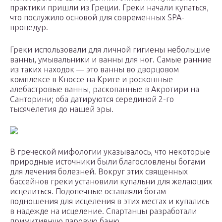
практики пришли из Греции. Греки начали купаться,
что послужило основой для современных SPA-
процедур.
Греки использовали для личной гигиены небольшие
ванны, умывальники и ванны для ног. Самые ранние
из таких находок — это ванны во дворцовом
комплексе в Кноссе на Крите и роскошные
алебастровые ванны, раскопанные в Акротири на
Санторини; оба датируются серединой 2-го
тысячелетия до нашей эры.
В греческой мифологии указывалось, что некоторые
природные источники были благословлены богами
для лечения болезней. Вокруг этих священных
бассейнов греки установили купальни для желающих
исцелиться. Подопечные оставляли богам
подношения для исцеления в этих местах и купались
в надежде на исцеление. Спартанцы разработали
примитивную паровую баню.