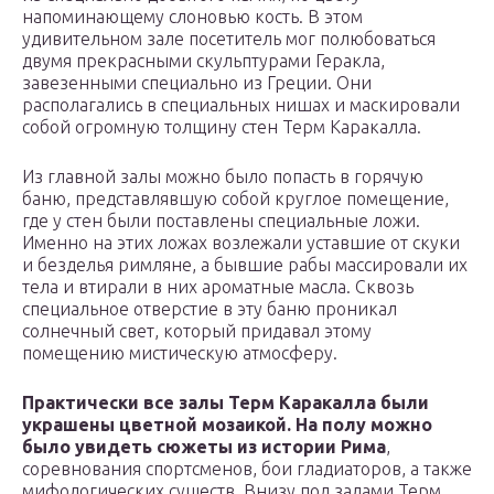
напоминающему слоновью кость. В этом
удивительном зале посетитель мог полюбоваться
двумя прекрасными скульптурами Геракла,
завезенными специально из Греции. Они
располагались в специальных нишах и маскировали
собой огромную толщину стен Терм Каракалла.
Из главной залы можно было попасть в горячую
баню, представлявшую собой круглое помещение,
где у стен были поставлены специальные ложи.
Именно на этих ложах возлежали уставшие от скуки
и безделья римляне, а бывшие рабы массировали их
тела и втирали в них ароматные масла. Сквозь
специальное отверстие в эту баню проникал
солнечный свет, который придавал этому
помещению мистическую атмосферу.
Практически все залы Терм Каракалла были
украшены цветной мозаикой. На полу можно
было увидеть сюжеты из истории Рима
,
соревнования спортсменов, бои гладиаторов, а также
мифологических существ. Внизу под залами Терм