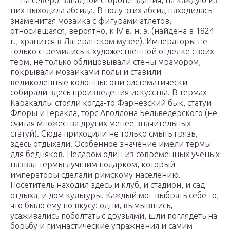
— на северо-западной стороне здания, на каждую из
них выходила абсида. В полу этих абсид находилась
знаменитая мозаика с фигурами атлетов,
относившаяся, вероятно, к IV в. н. э. (найдена в 1824
г., хранится в Латеранском музее). Императоры не
только стремились к художественной отделке своих
терм, не только облицовывали стены мрамором,
покрывали мозаиками полы и ставили
великолепные колонны: они систематически
собирали здесь произведения искусства. В термах
Каракаллы стояли когда-то Фарнезский бык, статуи
Флоры и Геракла, торс Аполлона Бельведерского (не
считая множества других менее значительных
статуй). Сюда приходили не только смыть грязь,
здесь отдыхали. Особенное значение имели термы
для бедняков. Недаром один из современных ученых
назвал термы лучшим подарком, который
императоры сделали римскому населению.
Посетитель находил здесь и клуб, и стадион, и сад
отдыха, и дом культуры. Каждый мог выбрать себе то,
что было ему по вкусу: одни, вымывшись,
усаживались поболтать с друзьями, шли поглядеть на
борьбу и гимнастические упражнения и самим