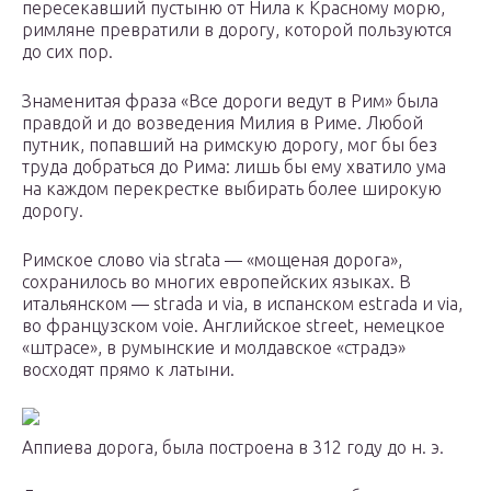
пересекавший пустыню от Нила к Красному морю,
римляне превратили в дорогу, которой пользуются
до сих пор.
Знаменитая фраза «Все дороги ведут в Рим» была
правдой и до возведения Милия в Риме. Любой
путник, попавший на римскую дорогу, мог бы без
труда добраться до Рима: лишь бы ему хватило ума
на каждом перекрестке выбирать более широкую
дорогу.
Римское слово via strata — «мощеная дорога»,
сохранилось во многих европейских языках. В
итальянском — strada и via, в испанском estrada и via,
во французском voie. Английское street, немецкое
«штрасе», в румынские и молдавское «страдэ»
восходят прямо к латыни.
Аппиева дорога, была построена в 312 году до н. э.