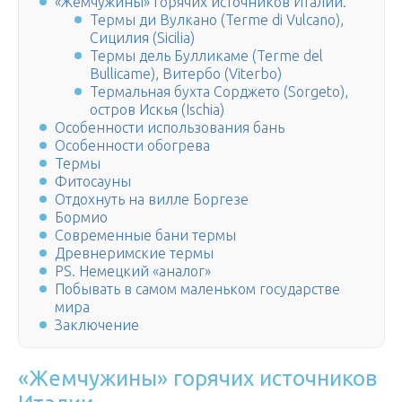
«Жемчужины» горячих источников Италии.
Термы ди Вулкано (Terme di Vulcano),
Сицилия (Sicilia)
Термы дель Булликаме (Terme del
Bullicame), Витербо (Viterbo)
Термальная бухта Сорджето (Sorgeto),
остров Искья (Ischia)
Особенности использования бань
Особенности обогрева
Термы
Фитосауны
Отдохнуть на вилле Боргезе
Бормио
Современные бани термы
Древнеримские термы
PS. Немецкий «аналог»
Побывать в самом маленьком государстве
мира
Заключение
«Жемчужины» горячих источников