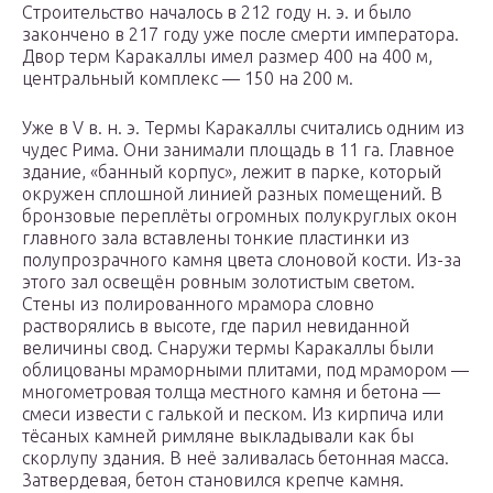
Строительство началось в 212 году н. э. и было
закончено в 217 году уже после смерти императора.
Двор терм Каракаллы имел размер 400 на 400 м,
центральный комплекс — 150 на 200 м.
Уже в V в. н. э. Термы Каракаллы считались одним из
чудес Рима. Они занимали площадь в 11 га. Главное
здание, «банный корпус», лежит в парке, который
окружен сплошной линией разных помещений. В
бронзовые переплёты огромных полукруглых окон
главного зала вставлены тонкие пластинки из
полупрозрачного камня цвета слоновой кости. Из-за
этого зал освещён ровным золотистым светом.
Стены из полированного мрамора словно
растворялись в высоте, где парил невиданной
величины свод. Снаружи термы Каракаллы были
облицованы мраморными плитами, под мрамором —
многометровая толща местного камня и бетона —
смеси извести с галькой и песком. Из кирпича или
тёсаных камней римляне выкладывали как бы
скорлупу здания. В неё заливалась бетонная масса.
3атвердевая, бетон становился крепче камня.