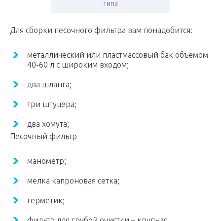
типа
Для сборки песочного фильтра вам понадобится:
металлический или пластмассовый бак объемом
40-60 л с широким входом;
два шланга;
три штуцера;
два хомута;
Песочный фильтр
манометр;
мелка капроновая сетка;
герметик;
фильтр для грубой очистки – крупная