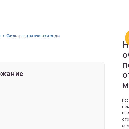
и
Фильтры для очистки воды
Н
о
п
о
ржание
м
Раз
пом
пер
ото
мож