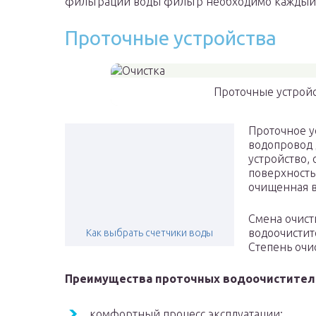
фильтрации воды фильтр необходимо каждый 
Проточные устройства
Проточные устройс
Проточное у
водопровод 
устройство,
поверхность
очищенная в
Смена очист
водоочистит
Как выбрать счетчики воды
Степень очи
Преимущества проточных водоочистител
комфортный процесс эксплуатации;