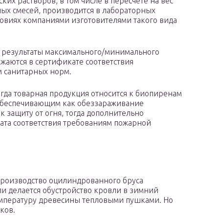
ких растворов, в том числе в пересчете на вес
ных смесей, производится в лабораторных
овиях компаниями изготовителями такого вида
 результаты максимального/минимального
ажаются в сертификате соответствия
 санитарных норм.
когда товарная продукция относится к биопиренам
 обеспечивающим как обеззараживание
к защиту от огня, тогда дополнительно
ата соответствия требованиям пожарной
 производство оцилиндрованного бруса
и делается обустройство кровли в зимний
емпературу древесины тепловыми пушками. Но
ков.