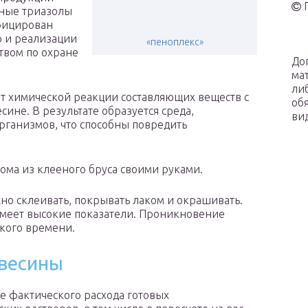
сные триазолы
фицирован
ю и реализации
«пеноплекс»
твом по охране
До
ма
ли
ет химической реакции составляющих веществ с
об
сине. В результате образуется среда,
ви
рганизмов, что способны повредить
дома из клееного бруса своими руками.
о склеивать, покрывать лаком и окрашивать.
меет высокие показатели. Проникновение
кого времени.
евесины
 фактического расхода готовых