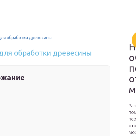
для обработки древесины
Н
 для обработки древесины
о
п
о
ржание
м
Раз
пом
пер
ото
мож