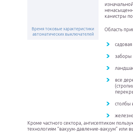
изначальной
ненасыщенны
канистры по 
Время токовые характеристики
Область при
автоматических выключателей
садовая
заборы 
ландшаф
все дер
(стропи
перекры
столбы 
железно
Кроме частного сектора, антисептиком польз
технологиям “вакуум-давление-вакуум” или в