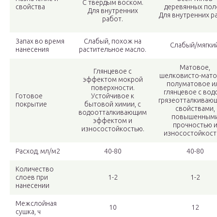
С твердым воском.
свойства
деревянных пол
Для внутренних
Для внутренних р
работ.
Запах во время
Слабый, похож на
Слабый/мягкий
нанесения
растительное масло.
Матовое,
Глянцевое с
шелковисто-мато
эффектом мокрой
полуматовое и
поверхности.
глянцевое с водо
Готовое
Устойчивое к
грязеотталкиваю
покрытие
бытовой химии, с
свойствами,
водоотталкивающим
повышенным
эффектом и
прочностью 
износостойкостью.
износостойкост
Расход, мл/м2
40-80
40-80
Количество
слоев при
1-2
1-2
нанесении
Межслойная
10
12
сушка, ч