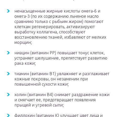
ненасыщенные жирные кислоты омега-6 и
омега-3 (по их содержанию льняное масло
сравнимо только с рыбьим жиром) помогают
клеткам регенерировать, активизируют
выработку коллагена, способствуют
восстановлению тканей, избавляют от мелких
морщин;
ниацин (витамин РР) повышает тонус клеток,
устраняет шелушение, препятствует развитию
рака кожи;
тиамин (витамин В
1
) увлажняет и разглаживает
кожные покровы, он незаменим при
повышенной сухости кожи;
холин (витамин В
4
) снимает раздражение кожи
и смягчает ее, предотвращает появления
прыщей и угревой сыпи;
филлохин (витамин К) улучшает цвет лица и