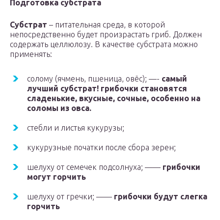
Подготовка субстрата
Субстрат
– питательная среда, в которой
непосредственно будет произрастать гриб. Должен
содержать целлюлозу. В качестве субстрата можно
применять:
солому (ячмень, пшеница, овёс); —-
самый
лучший субстрат! грибочки становятся
сладенькие, вкусные, сочные, особенно на
соломы из овса.
стебли и листья кукурузы;
кукурузные початки после сбора зерен;
шелуху от семечек подсолнуха; ——
грибочки
могут горчить
шелуху от гречки; ——
грибочки будут слегка
горчить