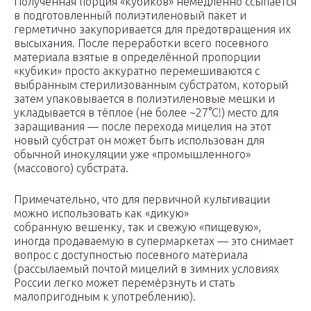
Полученная порция «кубиков» немедленно ссыпается
в подготовленный полиэтиленовый пакет и
герметично закупоривается для предотвращения их
высыхания. После переработки всего посевного
материала взятые в определённой пропорции
«кубики» просто аккуратно перемешиваются с
выбранным стерилизованным субстратом, который
затем упаковывается в полиэтиленовые мешки и
укладывается в тёплое (не более ~27°C!) место для
заращивания — после перехода мицелия на этот
новый субстрат он может быть использован для
обычной инокуляции уже «промышленного»
(массового) субстрата.
Примечательно, что для первичной культивации
можно использовать как «дикую»
собранную вешенку, так и свежую «пищевую»,
иногда продаваемую в супермаркетах — это снимает
вопрос с доступностью посевного материала
(рассылаемый почтой мицелий в зимних условиях
России легко может перемёрзнуть и стать
малопригодным к употреблению).