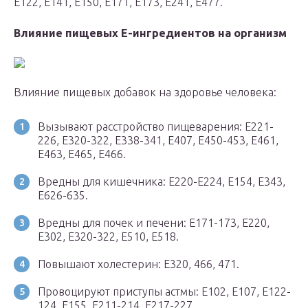
Е122, Е141, Е150, Е171, Е173, Е241, Е477.
Влияние пищевых Е-ингредиентов на организм
Влияние пищевых добавок на здоровье человека:
Вызывают расстройство пищеварения: Е221-
226, Е320-322, Е338-341, Е407, Е450-453, Е461,
Е463, Е465, Е466.
Вредны для кишечника: Е220-Е224, E154, E343,
E626-635.
Вредны для почек и печени: Е171-173, Е220,
Е302, Е320-322, Е510, Е518.
Повышают холестерин: Е320, 466, 471.
Провоцируют приступы астмы: Е102, Е107, Е122-
124, Е155, Е211-214, Е217-227.