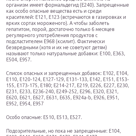
организм имеет формальдегид (E240). Запрещенные
как особо опасные вещества есть и среди
красителей: Е121, Е123 (встречаются в газировках и
ярких сортах мороженого). А чтобы заболеть
гепатитом, порой, достаточно только 6 месяцев
регулярного употребления продуктов с
подсластителем Е968 (ксилит). Фактически
безвредными (хотя и их не советуют детям)
называют только натуральные добавки: Е100, Е363,
Е504, Е957.
Список опасных и запрещенных добавок: Е102, Е104,
Е110, Е120-124, Е127-129, Е131-133, Е142, Е151, Е153-
155, Е173-175, Е180; Е214-217, Е219, Е226, Е227, Е230,
Е231, Е233, Е236-240, Е249-252, Е296, Е320, Е321,
Е620, Е621, Е627, Е631, Е635, Е924а-b, Е926, Е951,
Е952, Е954, Е957
Особо опасные: Е510, Е513, Е527.
Подозрительные, но пока не запрещенные: Е104,