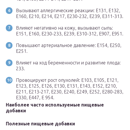
Вызывают аллергические реакции: Е131, Е132,
Е160, Е210, Е214, Е217, Е230-232, Е239, Е311-313.
Влияют негативно на кожу, вызывают сыпь:
E151, E160, E230-233, E239, E310-312, E907, E951.
Повышают артериальное давление: E154, E250,
E251.
Влияет на ход беременности и развитие плода:
233.
Провоцируют рост опухолей: Е103, Е105, Е121,
Е123, Е125, Е126, Е130, Е131, Е143, Е152, Е210,
Е211, Е213-217, Е230, Е240, Е249, Е252, Е280-283,
Е330, Е447, Е 954.
Наиболее часто используемые пищевые
добавки
Полезные пищевые добавки