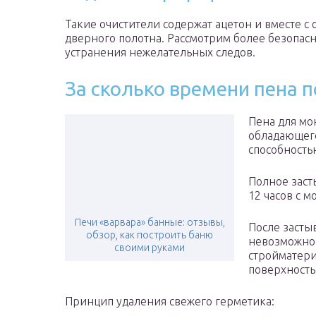
Такие очистители содержат ацетон и вместе с
дверного полотна. Рассмотрим более безопа
устранения нежелательных следов.
За сколько времени пена 
Пена для мо
обладающег
способность
Полное заст
12 часов с 
Печи «варвара» банные: отзывы,
После засты
обзор, как построить баню
невозможно,
своими руками
стройматери
поверхность
Принцип удаления свежего герметика: