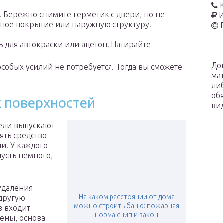
 Бережно снимите герметик с двери, но не
И
рное покрытие или наружную структуру.
ь для автокраски или ацетон. Натирайте
До
особых усилий не потребуется. Тогда вы сможете
ма
ли
об
х поверхностей
ви
ели выпускают
ять средство
и. У каждого
усть немного,
удаления
На каком расстоянии от дома
 другую
можно строить баню: пожарная
в входит
норма снип и закон
ены, основа