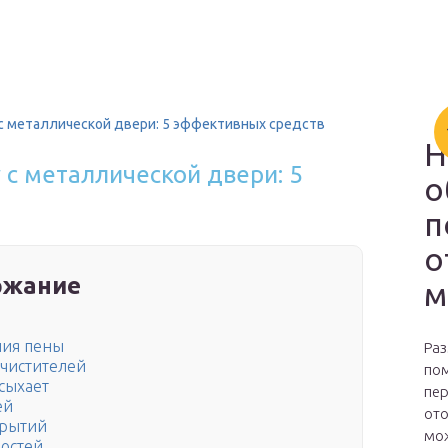
с металлической двери: 5 эффективных средств
Н
с металлической двери: 5
о
п
о
ржание
м
ния пены
Раз
очистителей
пом
сыхает
пер
ей
ото
крытий
мож
остей