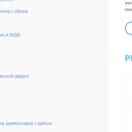
жил
ква
ятна с обоев
на и МДФ
Р
ческой двери
ену димексидом с двери