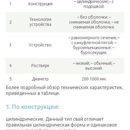
– цилиндрические;– с
1
Конструкция
подошвой.
– без оболочки; –
Технология
2
снимаемая оболочка; – не
устройства
снимаемая оболочка.
– равномерного сечения; –
с камуфлетной пятой; –
3
Устройство
буроинъекционные; –
буросекущие.
– низкий; – обычный; –
4
Ростверк
высокий.
5
Диаметр
200-1000 мм.
Более подробный обзор технических характеристик,
приведенных в таблице.
1. По конструкции:
цилиндрические. Данный тип свай отличает
правильная цилиндрическая форма и одинаковое