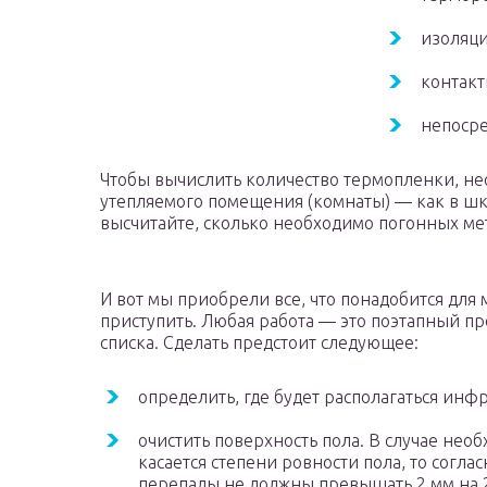
изоляци
контак
непосре
Чтобы вычислить количество термопленки, не
утепляемого помещения (комнаты) — как в шко
высчитайте, сколько необходимо погонных ме
И вот мы приобрели все, что понадобится для 
приступить. Любая работа — это поэтапный пр
списка. Сделать предстоит следующее:
определить, где будет располагаться инф
очистить поверхность пола. В случае нео
касается степени ровности пола, то согла
перепады не должны превышать 2 мм на 2