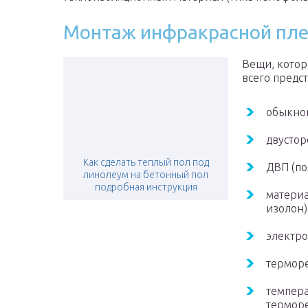
Монтаж инфракрасной пл
Вещи, котор
всего предст
обыкно
двустор
Как сделать теплый пол под
ДВП (по
линолеум на бетонный пол
подробная инструкция
материа
изолон)
электро
терморе
темпера
терморе