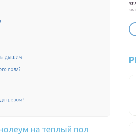
жил
ква
й
 мы дышим
Р
ого пола?
одогревом?
нолеум на теплый пол