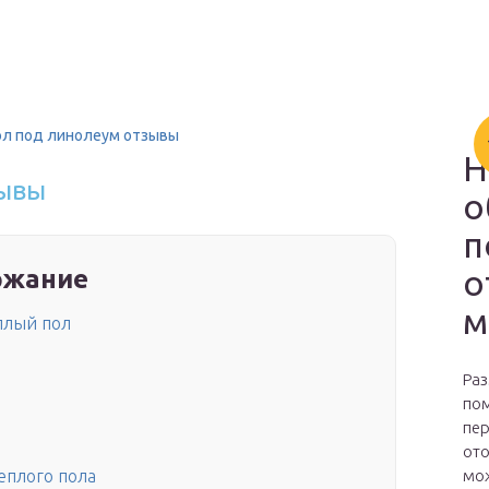
ол под линолеум отзывы
Н
зывы
о
п
о
ржание
м
плый пол
Раз
пом
пер
ото
мож
еплого пола