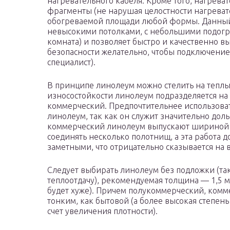
нагревательного кабеля. Кроме того, нагрева
фрагменты (не нарушая целостности нагревате
обогреваемой площади любой формы. Данный 
невысокими потолками, с небольшими подог
комната) и позволяет быстро и качественно в
безопасности желательно, чтобы подключение
специалист).
В принципе линолеум можно стелить на теплый
износостойкости линолеум подразделяется на
коммерческий. Предпочтительнее использова
линолеум, так как он служит значительно доль
коммерческий линолеум выпускают шириной то
соединять несколько полотнищ, а эта работа д
заметными, что отрицательно сказывается на
Следует выбирать линолеум без подложки (та
теплоотдачу), рекомендуемая толщина — 1,5 мм
будет хуже). Причем полукоммерческий, комм
тонким, как бытовой (а более высокая степень
счет увеличения плотности).