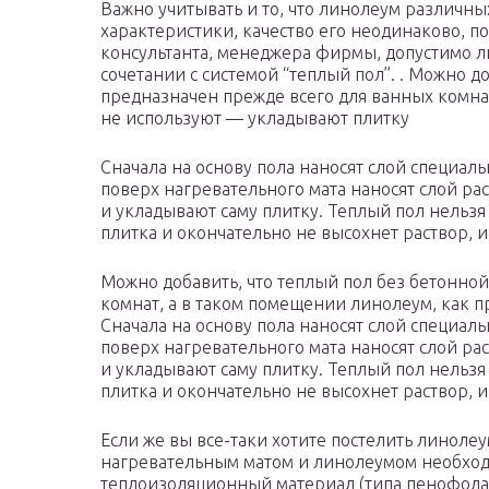
Важно учитывать и то, что линолеум различн
характеристики, качество его неодинаково, п
консультанта, менеджера фирмы, допустимо л
сочетании с системой “теплый пол”. . Можно д
предназначен прежде всего для ванных комнат
не используют — укладывают плитку
Сначала на основу пола наносят слой специаль
поверх нагревательного мата наносят слой ра
и укладывают саму плитку. Теплый пол нельзя
плитка и окончательно не высохнет раствор, 
Можно добавить, что теплый пол без бетонно
комнат, а в таком помещении линолеум, как п
Сначала на основу пола наносят слой специаль
поверх нагревательного мата наносят слой ра
и укладывают саму плитку. Теплый пол нельзя
плитка и окончательно не высохнет раствор, 
Если же вы все-таки хотите постелить линолеу
нагревательным матом и линолеумом необхо
теплоизоляционный материал (типа пенофола)