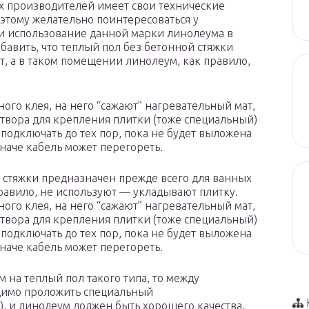
ых производителей имеет свои технические
оэтому желательно поинтересоваться у
и использование данной марки линолеума в
обавить, что теплый пол без бетонной стяжки
, а в таком помещении линолеум, как правило,
ного клея, на него “сажают” нагревательный мат,
створа для крепления плитки (тоже специальный)
 подключать до тех пор, пока не будет выложена
иначе кабель может перегореть.
й стяжки предназначен прежде всего для ванных
равило, не используют — укладывают плитку.
ного клея, на него “сажают” нагревательный мат,
створа для крепления плитки (тоже специальный)
 подключать до тех пор, пока не будет выложена
иначе кабель может перегореть.
м на теплый пол такого типа, то между
димо проложить специальный
, и линолеум должен быть хорошего качества.