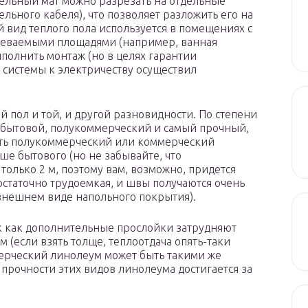
тельный мат можно разрезать на отдельные
льного кабеля), что позволяет разложить его на
вид теплого пола используется в помещениях с
реваемыми площадями (например, ванная
ыполнить монтаж (но в целях гарантии
 системы к электричеству осуществил
 пол и той, и другой разновидности. По степени
 бытовой, полукоммерческий и самый прочный,
ть полукоммерческий или коммерческий
ше бытового (но не забывайте, что
лько 2 м, поэтому вам, возможно, придется
остаточно трудоемкая, и швы получаются очень
 внешнем виде напольного покрытия).
к как дополнительные прослойки затрудняют
 (если взять толще, теплоотдача опять-таки
ерческий линолеум может быть такими же
 прочности этих видов линолеума достигается за