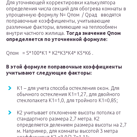
Для уточняющей корректировки калькулятора
определения числа секций для обогрева комнаты в
упрощенную формулу N= Q
пом
/ Q
рад
вводятся
поправочные коэффициенты, учитывающие
различные факторы, влияющие на теплообмен
внутри частного жилища.
Тогда значение
Q
пом
определяется по уточненной формуле:
Q
пом
= S*100*К
1
* К
2
*К
3
*К
4
* К
5
*К
6
.
В этой формуле поправочные коэффициенты
учитывают следующие факторы:
К
1
– для учета способа остекления окон. Для
обычного остекления К
1
=1,27, для двойного
стеклопакета К
1
=1,0, для тройного К
1
=0,85;
К
2
учитывает отклонение высоты потолка от
стандартного размера 2,7 метра. К
2
определяется делением размера высоты на 2,7
м. Например, для комнаты высотой 3 метра