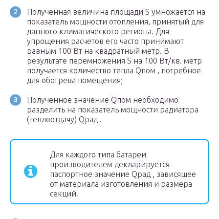
Полученная величина площади S умножается на
показатель мощности отопления, принятый для
данного климатического региона. Для
упрощения расчетов его часто принимают
равным 100 Вт на квадратный метр. В
результате перемножения S на 100 Вт/кв. метр
получается количество тепла Q
пом
, потребное
для обогрева помещения;
Полученное значение Q
пом
необходимо
разделить на показатель мощности радиатора
(теплоотдачу) Q
рад
.
Для каждого типа батареи
производителем декларируется
паспортное значение Q
рад
, зависящее
от материала изготовления и размера
секций.