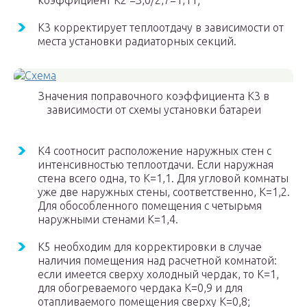
коэффициент К
2
=З,0/2,7=1,11;
К
3
корректирует теплоотдачу в зависимости от
места установки радиаторных секций.
Значения поправочного коэффициента К3 в
зависимости от схемы установки батареи
К
4
соотносит расположение наружных стен с
интенсивностью теплоотдачи. Если наружная
стена всего одна, то К=1,1. Для угловой комнаты
уже две наружных стены, соответственно, К=1,2.
Для обособленного помещения с четырьмя
наружными стенами К=1,4.
К
5
необходим для корректировки в случае
наличия помещения над расчетной комнатой:
если имеется сверху холодный чердак, то К=1,
для обогреваемого чердака К=0,9 и для
отапливаемого помещения сверху К=0,8;