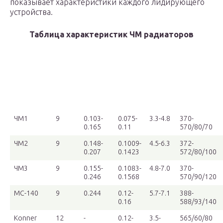
показывает характеристики каждого лидирующего
устройства.
Таблица характеристик ЧМ радиаторов
Модель
Рабо-
Прогре-
Тепло-
Вес
Размер
радиатора
чее
ваемая
вая
секции
секции (в/
дав-
секцией
мощ-
(кг)
ш/г)
ление
пло-
ность
(Атм)
щадь
(кВт)
(м
2
)
ЧМ1
9
0.103-
0.075-
3.3-4.8
370-
0.165
0.11
570/80/70
ЧМ2
9
0.148-
0.1009-
4.5-6.3
372-
0.207
0.1423
572/80/100
ЧМ3
9
0.155-
0.1083-
4.8-7.0
370-
0.246
0.1568
570/90/120
МС-140
9
0.244
0.12-
5.7-7.1
388-
0.16
588/93/140
Konner
12
-
0.12-
3.5-
565/60/80